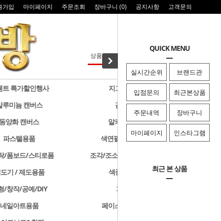
원가입
마이페이지
주문조회
장바구니 (
0
)
공지사항
고객문의
QUICK MENU
실시간순위
브랜드관
웬트 특가할인행사
지그 특가할인행사
입점문의
최근본상품
알루미늄 캔버스
검정색 캔버스
주문내역
장바구니
동양화 캔버스
알키드물감 및 용품
마이페이지
인스타그램
파스텔용품
색연필/연필/드로잉용품
락/폼보드/스티로폼
조각/조소용품/클레이/판화용품
최근 본 상품
도기 / 제도용품
색종이 & 종이접기
형/창작/공예/DIY
기타화방용품
네일아트용품
페이스페인팅/미용용품