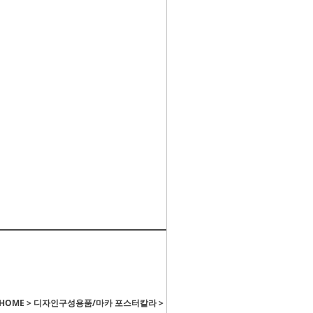
 HOME
>
디자인구성용품/마카 포스터칼라
>
마카/라이너/붓펜/피그먼트펜