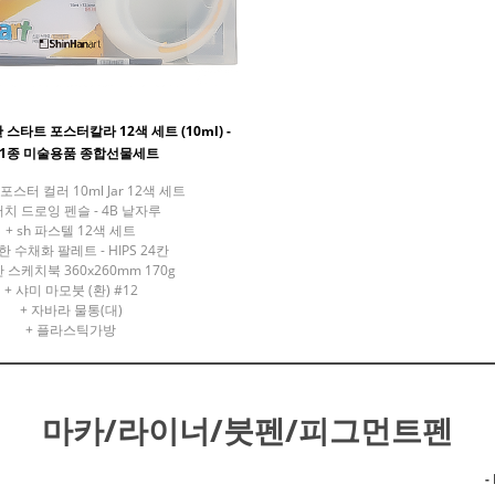
 스타트 포스터칼라 12색 세트 (10ml) -
+1종 미술용품 종합선물세트
포스터 컬러 10ml Jar 12색 세트
터치 드로잉 펜슬 - 4B 낱자루
+ sh 파스텔 12색 세트
한 수채화 팔레트 - HIPS 24칸
한 스케치북 360x260mm 170g
+ 샤미 마모붓 (환) #12
+ 자바라 물통(대)
+ 플라스틱가방
￦ 22,120원
적립금 0원
마카/라이너/붓펜/피그먼트펜
-