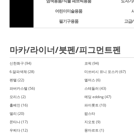
염색용품/직물 패브릭용품
도자기
어린이미술용품
필기구용품
고급/
마카/라이너/붓펜/피그먼트펜
신한화구 (94)
코픽 (94)
6.알파색채 (28)
미쓰비시 유니 포스카 (67)
펜텔 (22)
엘머스 (6)
파버카스텔 (56)
스테들러 (43)
모리스 (2)
에딩 edding (47)
홀베인 (16)
파이롯트 (10)
델리 (20)
팝스타
몬타나 (17)
지오토 (9)
우찌다 (12)
몽마르트 (1)