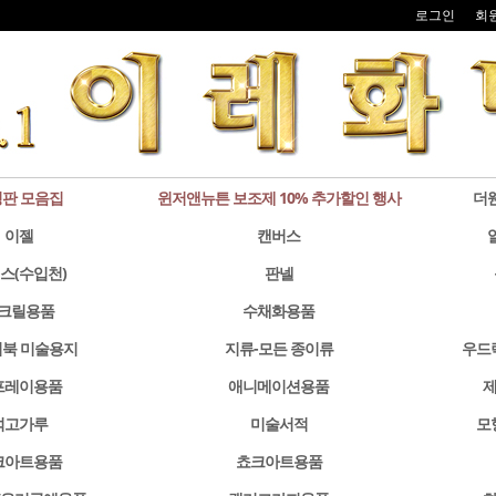
로그인
회
판 모음집
윈저앤뉴튼 보조제 10% 추가할인 행사
더
이젤
캔버스
스(수입천)
판넬
크릴용품
수채화용품
북 미술용지
지류-모든 종이류
우드
프레이용품
애니메이션용품
제
석고가루
미술서적
모
크아트용품
쵸크아트용품