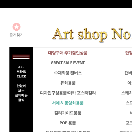
즐겨찾기
대량구매 추가할인상품
한정
GREAT SALE EVENT
ALL
MENU
수채화용 캔버스
캔버
CLICK
유화용품
아
한눈에
보는
디자인구성용품/마카 포스터칼라
스케치
전체메뉴
클릭
서예 & 동양화용품
스
칼라가이드용품
POP 용품
포