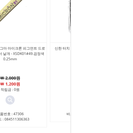
 피그마 마이크론 피그먼트 드로
신한 터치 트윈마카 12색 세트 - 메인칼라
너 낱개 - XSDK01#49.검정색
MAIN COLOR
0.25mm
￦ 57,600원
￦ 2,000원
￦ 30,730원
￦ 1,200원
적립금 : 0원
적립금 : 0원
상품번호 : 32979
품번호 : 47306
바코드 : 8809309663372
: 084511306363