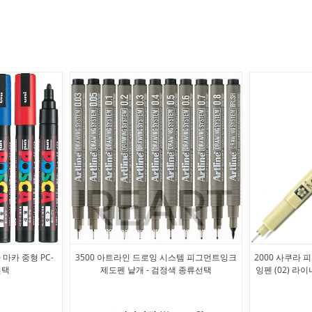
마카 중형 PC-
3500 아트라인 드로잉 시스템 피그먼트잉크
2000 사쿠라
선택
제도펜 낱개 - 검정색 종류선택
잉펜 (02) 라이