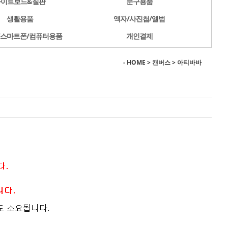
화이트보드&칠판
문구용품
생활용품
액자/사진첩/앨범
/스마트폰/컴퓨터용품
개인결제
- HOME
>
캔버스
>
아티바바