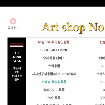
즐겨찾기
대량구매 추가할인상품
한정
GREAT SALE EVENT
ALL
MENU
수채화용 캔버스
캔버
CLICK
유화용품
아
한눈에
보는
디자인구성용품/마카 포스터칼라
스케치
전체메뉴
클릭
서예 & 동양화용품
스
칼라가이드용품
POP 용품
포