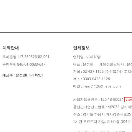
계좌안내
업체정보
우리은행
117-369826-02-001
업체명 : 이레화방
대표 : 윤성민
개인정보담당자 : 윤
국민은행
846-01-0033-647
전화 : 02-427-1126 (수신불가) 
예금주 : 윤성민(이레화방)
팩스 : 0303-0428-1126
메일 : ireart1126@naver.com
사업자등록번호 : 126-13-80024
VIE
통신판매업신고번호 : 제2022-경기하남
주소 : 경기도 하남시 미사강변서로25 F
1시간 무료주차 가능, 지하1층 D04