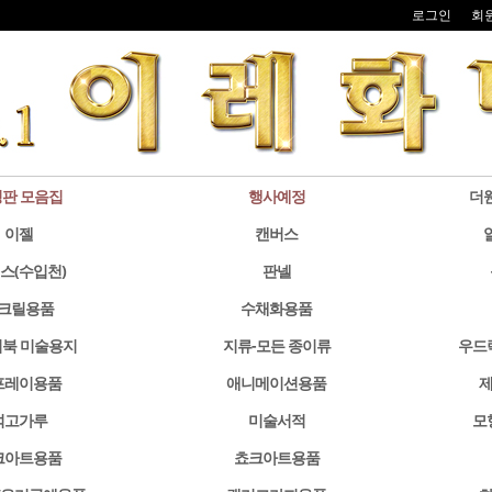
로그인
회
판 모음집
행사예정
더
이젤
캔버스
스(수입천)
판넬
크릴용품
수채화용품
북 미술용지
지류-모든 종이류
우드
프레이용품
애니메이션용품
제
석고가루
미술서적
모
크아트용품
쵸크아트용품