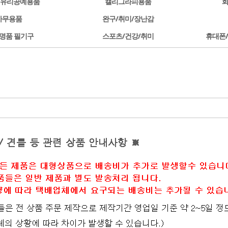
/유리공예용품
캘리그라피용품
사무용품
완구/취미/장난감
명품 필기구
스포츠/건강/취미
휴대폰