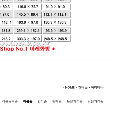
- HOME
>
캔버스
>
아티바바
최근등록순
이름순
인기순
판매순
높은가격순
낮은가격순