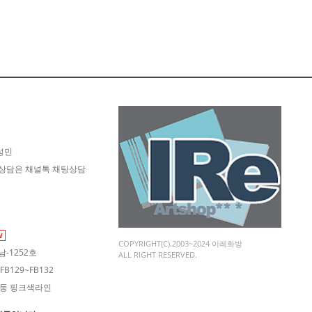
성민
- 고객상담은 채널톡 채팅상담
W
COPYRIGHT(C).2003~2024 이레화방
-1252호
ALL RIGHT RESERVED.
B129~FB132
 기둥 핑크색라인