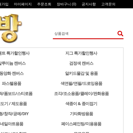
원가입
마이페이지
주문조회
장바구니 (
0
)
공지사항
고객문의
웬트 특가할인행사
지그 특가할인행사
알루미늄 캔버스
검정색 캔버스
동양화 캔버스
알키드물감 및 용품
파스텔용품
색연필/연필/드로잉용품
락/폼보드/스티로폼
조각/조소용품/클레이/판화용품
도기 / 제도용품
색종이 & 종이접기
형/창작/공예/DIY
기타화방용품
네일아트용품
페이스페인팅/미용용품