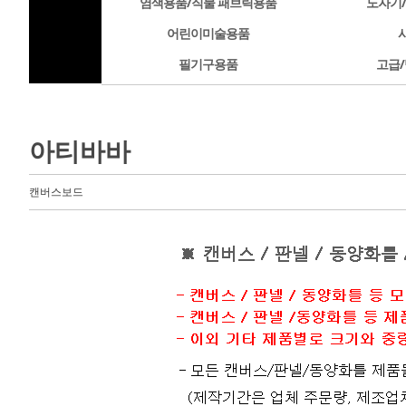
염색용품/직물 패브릭용품
도자기
어린이미술용품
필기구용품
고급/
아티바바
캔버스보드