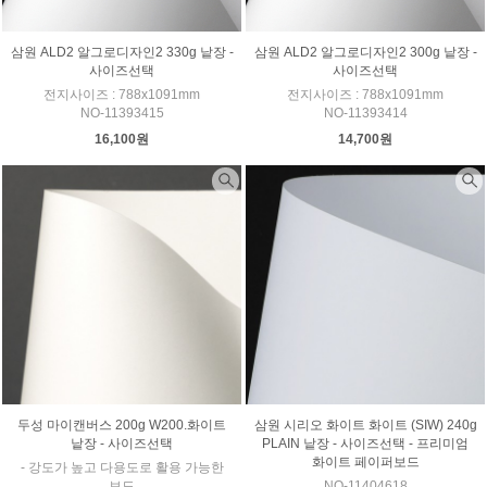
삼원 ALD2 알그로디자인2 330g 낱장 -
삼원 ALD2 알그로디자인2 300g 낱장 -
사이즈선택
사이즈선택
전지사이즈 : 788x1091mm
전지사이즈 : 788x1091mm
NO-11393415
NO-11393414
16,100원
14,700원
두성 마이캔버스 200g W200.화이트
삼원 시리오 화이트 화이트 (SIW) 240g
낱장 - 사이즈선택
PLAIN 낱장 - 사이즈선택 - 프리미엄
화이트 페이퍼보드
- 강도가 높고 다용도로 활용 가능한
보드
NO-11404618