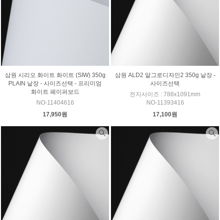
삼원 시리오 화이트 화이트 (SIW) 350g
삼원 ALD2 알그로디자인2 350g 낱장 -
PLAIN 낱장 - 사이즈선택 - 프리미엄
사이즈선택
화이트 페이퍼보드
전지사이즈 : 788x1091mm
NO-11404616
NO-11393416
17,950원
17,100원