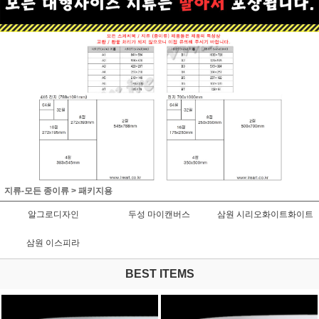
지류-모든 종이류
>
패키지용
알그로디자인
두성 마이캔버스
삼원 시리오화이트화이트
삼원 이스피라
BEST ITEMS