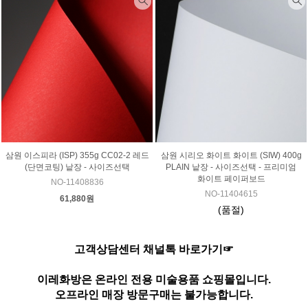
삼원 이스피라 (ISP) 355g CC02-2 레드
삼원 시리오 화이트 화이트 (SIW) 400g
(단면코팅) 낱장 - 사이즈선택
PLAIN 낱장 - 사이즈선택 - 프리미엄
화이트 페이퍼보드
NO-11408836
NO-11404615
61,880원
(품절)
고객상담센터 채널톡 바로가기☞
이레화방은 온라인 전용 미술용품 쇼핑몰입니다.
오프라인 매장 방문구매는 불가능합니다.