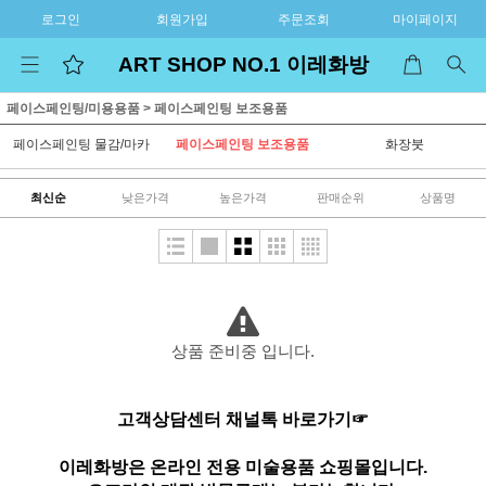
로그인
회원가입
주문조회
마이페이지
ART SHOP NO.1 이레화방
페이스페인팅/미용용품
>
페이스페인팅 보조용품
페이스페인팅 물감/마카
페이스페인팅 보조용품
화장붓
최신순
낮은가격
높은가격
판매순위
상품명
상품 준비중 입니다.
고객상담센터 채널톡 바로가기☞
이레화방은 온라인 전용 미술용품 쇼핑몰입니다.