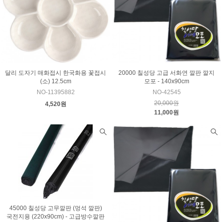
달리 도자기 매화접시 한국화용 꽃접시
20000 칠성당 고급 서화연 깔판 깔지
(소) 12.5cm
모포 - 140x90cm
NO-11395882
NO-42545
20,000원
4,520원
11,000원
45000 칠성당 고무깔판 (멍석 깔판)
국전지용 (220x90cm) - 고급방수깔판