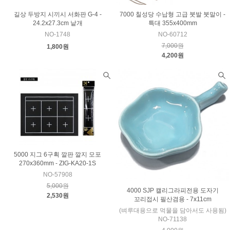
길상 두방지 시끼시 서화판 G-4 -
7000 칠성당 수납형 고급 붓발 붓말이 -
24.2x27.3cm 낱개
특대 355x400mm
NO-1748
NO-60712
7,000원
1,800원
4,200원
5000 지그 6구획 깔판 깔지 모포
270x360mm - ZIG-KA20-1S
NO-57908
5,000원
4000 SJP 캘리그라피전용 도자기
2,530원
꼬리접시 필산겸용 - 7x11cm
(벼루대용으로 먹물을 담아서도 사용됨)
NO-71138