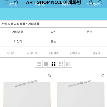
ART SHOP NO.1 이레화방
로그인
회원가입
주문조회
마이페이지
서예 & 동양화용품
>
기타용품
기타용품
깔지
문진
먹집게
붓발
최신순
낮은가격
높은가격
판매순위
상품명