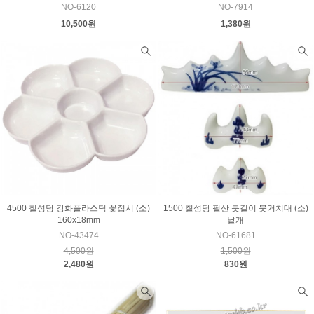
NO-6120
NO-7914
10,500원
1,380원
4500 칠성당 강화플라스틱 꽃접시 (소)
1500 칠성당 필산 붓걸이 붓거치대 (소)
160x18mm
낱개
NO-43474
NO-61681
4,500원
1,500원
2,480원
830원