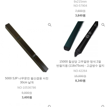
9x215mm
NO-57904
7,600원
3,840원
15000 칠성당 고무깔판 멍석 2절
반절지용 (118x75cm) - 고급방수 깔지
NO-42264
15,000원
5000 SJP 나무문진 필산겸용 서진
8,340원
30cm 낱개
NO-10536786
5,000원
3,400원