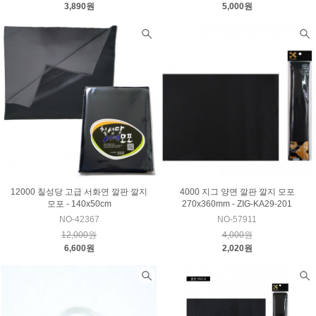
3,890원
5,000원
12000 칠성당 고급 서화연 깔판 깔지
4000 지그 양면 깔판 깔지 모포
모포 - 140x50cm
270x360mm - ZIG-KA29-201
NO-42367
NO-57911
12,000원
4,000원
6,600원
2,020원