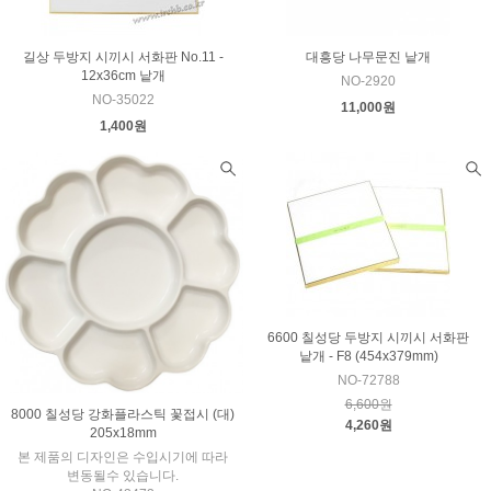
길상 두방지 시끼시 서화판 No.11 -
대흥당 나무문진 낱개
12x36cm 낱개
NO-2920
NO-35022
11,000원
1,400원
6600 칠성당 두방지 시끼시 서화판
낱개 - F8 (454x379mm)
NO-72788
6,600원
8000 칠성당 강화플라스틱 꽃접시 (대)
4,260원
205x18mm
본 제품의 디자인은 수입시기에 따라
변동될수 있습니다.