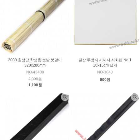
2000 칠성당 학생용 붓발 붓말이
길상 두방지 시끼시 서화판 No.1
320x280mm
10x15cm 낱개
NO-43480
NO-3043
2,000원
800원
1,100원