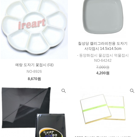
칠성당 캘리그라피전용 도자기
사각접시 14.5x14.5cm
- 동양화접시 물감접시 먹물접시
NO-64242
예랑 도자기 꽃접시 (대)
7,000원
NO-8926
4,200원
8,670원