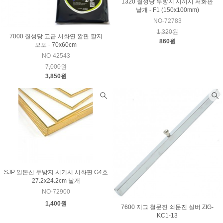
1320 칠성당 두방지 시끼시 서화판
낱개 - F1 (150x100mm)
NO-72783
1,320원
7000 칠성당 고급 서화연 깔판 깔지
860원
모포 - 70x60cm
NO-42543
7,000원
3,850원
SJP 일본산 두방지 시키시 서화판 G4호
27.2x24.2cm 낱개
NO-72900
1,400원
7600 지그 철문진 쇠문진 실버 ZIG-
KC1-13