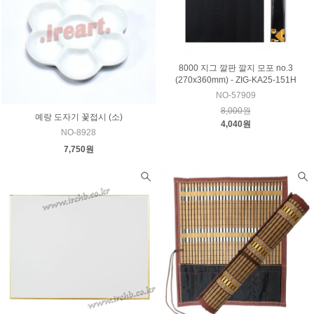
8000 지그 깔판 깔지 모포 no.3
(270x360mm) - ZIG-KA25-151H
NO-57909
8,000원
예랑 도자기 꽃접시 (소)
4,040원
NO-8928
7,750원