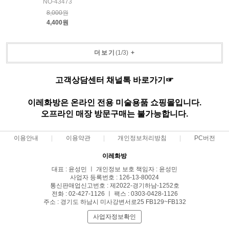
NO-43473
8,000원
4,400원
더보기
(
1
/
3
)
+
고객상담센터 채널톡 바로가기☞
이레화방은 온라인 전용 미술용품 쇼핑몰입니다.
오프라인 매장 방문구매는 불가능합니다.
이용안내
이용약관
개인정보처리방침
PC버전
이레화방
대표 : 윤성민 ㅣ 개인정보 보호 책임자 : 윤성민
사업자 등록번호 : 126-13-80024
통신판매업신고번호 : 제2022-경기하남-1252호
전화 : 02-427-1126 ㅣ 팩스 : 0303-0428-1126
주소 : 경기도 하남시 미사강변서로25 FB129~FB132
사업자정보확인