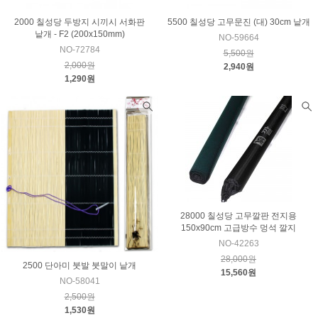
2000 칠성당 두방지 시끼시 서화판
5500 칠성당 고무문진 (대) 30cm 낱개
낱개 - F2 (200x150mm)
NO-59664
NO-72784
5,500원
2,000원
2,940원
1,290원
28000 칠성당 고무깔판 전지용
150x90cm 고급방수 멍석 깔지
NO-42263
28,000원
2500 단아미 붓발 붓말이 낱개
15,560원
NO-58041
2,500원
1,530원