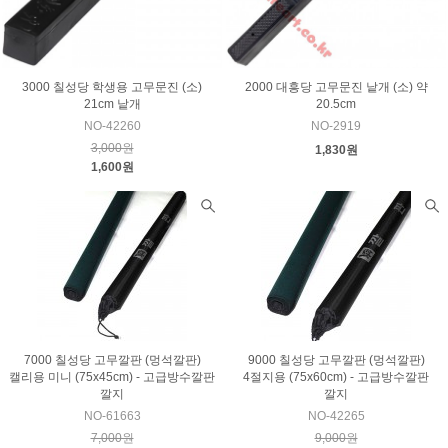
3000 칠성당 학생용 고무문진 (소)
2000 대흥당 고무문진 낱개 (소) 약
21cm 낱개
20.5cm
NO-42260
NO-2919
3,000원
1,830원
1,600원
7000 칠성당 고무깔판 (멍석깔판)
9000 칠성당 고무깔판 (멍석깔판)
캘리용 미니 (75x45cm) - 고급방수깔판
4절지용 (75x60cm) - 고급방수깔판
깔지
깔지
NO-61663
NO-42265
7,000원
9,000원