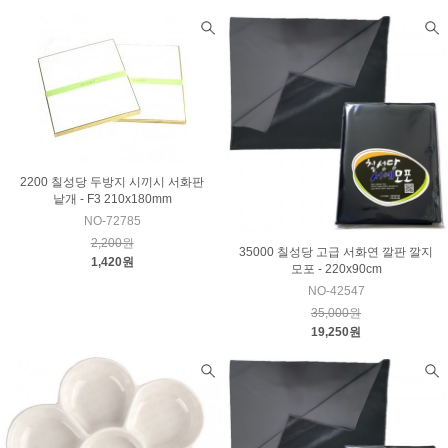
2200 칠성당 두방지 시끼시 서화판
낱개 - F3 210x180mm
NO-72785
2,200원
35000 칠성당 고급 서화연 깔판 깔지
1,420원
모포 - 220x90cm
NO-42547
35,000원
19,250원