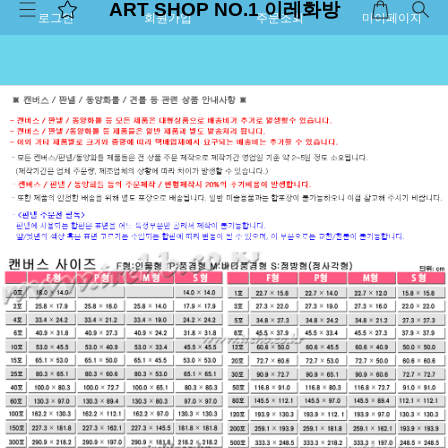
ART SHOP NO.1 이레화방
로그인
회원가입
주문조회
마이페이지