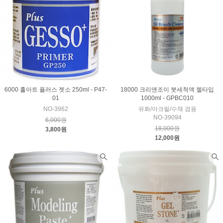
6000 홀아트 플러스 젯소 250ml - P47-
18000 크리앤조이 붓세척액 젤타입
01
1000ml - GPBC010
NO-3962
유화/아크릴/수채 겸용
NO-39094
6,000원
18,000원
3,800원
12,000원