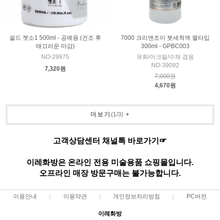
쉴드 젯소1 500ml - 공예용 (건조 후
7000 크리앤조이 붓세척액 젤타입
매끄러운 마감)
300ml - GPBC003
NO-29975
유화/아크릴/수채 겸용
NO-39092
7,320원
7,000원
4,670원
더보기
(
1
/
3
)
+
고객상담센터 채널톡 바로가기☞
이레화방은 온라인 전용 미술용품 쇼핑몰입니다.
오프라인 매장 방문구매는 불가능합니다.
이용안내
이용약관
개인정보처리방침
PC버전
이레화방