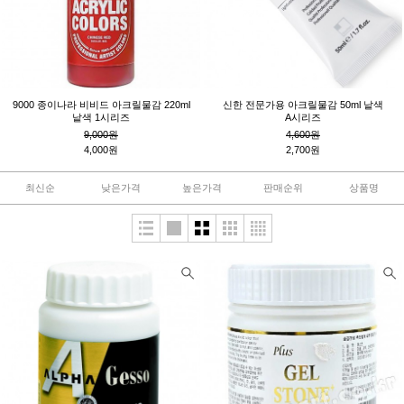
9000 종이나라 비비드 아크릴물감 220ml
신한 전문가용 아크릴물감 50ml 낱색
낱색 1시리즈
A시리즈
9,000원
4,600원
4,000원
2,700원
최신순
낮은가격
높은가격
판매순위
상품명