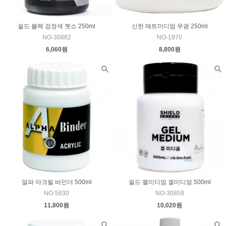
쉴드 블랙 검정색 젯소 250ml
신한 매트미디엄 무광 250ml
NO-30862
NO-1970
6,060원
8,800원
알파 아크릴 바인더 500ml
쉴드 젤미디엄 겔미디엄 500ml
NO-5830
NO-30859
11,800원
10,020원