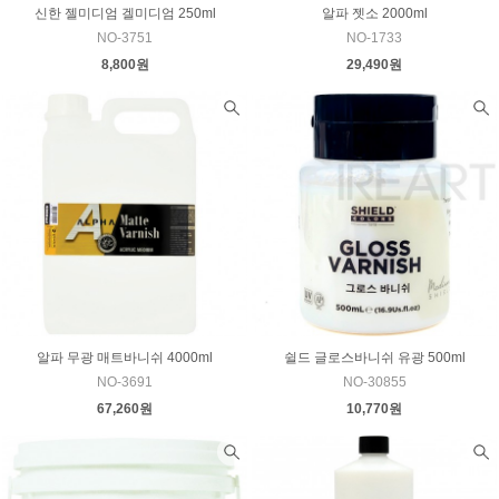
신한 젤미디엄 겔미디엄 250ml
알파 젯소 2000ml
NO-3751
NO-1733
8,800원
29,490원
알파 무광 매트바니쉬 4000ml
쉴드 글로스바니쉬 유광 500ml
NO-3691
NO-30855
67,260원
10,770원