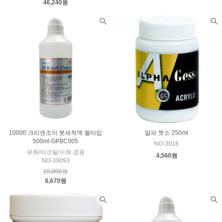
46,240원
10000 크리앤조이 붓세척액 젤타입
알파 젯소 250ml
500ml GPBC005
NO-3016
유화/아크릴/수채 겸용
4,560원
NO-39093
10,000원
6,670원