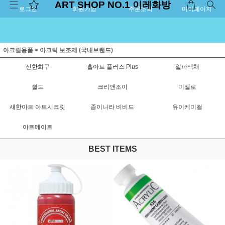
ART SHOP NO.1 이레화방
로그인
회원가입
주문조회
마이페이지
아크릴용품
>
아크릭 보조제 (국내브랜드)
신한화구
홀아트 플러스 Plus
알파색채
쉴드
크리앤조이
미젤로
새한아트 아트시크릿
종이나라 비비드
유이케미컬
아트메이트
BEST ITEMS