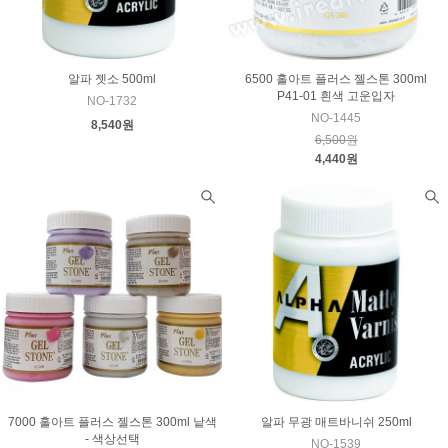
6500 홀아트 플러스 젤스톤 300ml
알파 젯소 500ml
P41-01 흰색 고운입자
NO-1732
NO-1445
8,540원
6,500원
4,440원
7000 홀아트 플러스 젤스톤 300ml 낱색
알파 무광 매트바니쉬 250ml
- 색상선택
NO-1539