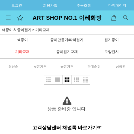
로그인
회원가입
주문조회
마이페이지
ART SHOP NO.1 이레화방
색종이 & 종이접기
>
기타교재
색종이
종이만들기/따라접기
접기종이
기타교재
종이접기교재
모양펀치
최신순
낮은가격
높은가격
판매순위
상품명
상품 준비중 입니다.
고객상담센터 채널톡 바로가기☞