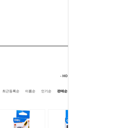
- HOME
>
필기구용품
>
델리(deli)
최근등록순
이름순
인기순
판매순
높은가격순
낮은가격순