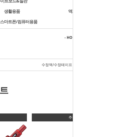
화이트보드&칠판
문구용품
생활용품
액자/사진첩/앨범
/스마트폰/컴퓨터용품
개인결제
- HOME
>
필기구용품
>
델리(deli)
수정액/수정테이프 (5)
스트
추천상품 04