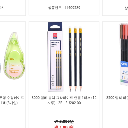
상품번호 : 11409589
26
상
반투명 수정테이프
3000 델리 블랙 그라파이트 연필 1타스 (12
8500 델리 
팩 (3개입) -
자루) - 2B - EU202 00
￦ 3,000원
￦ 1,800원