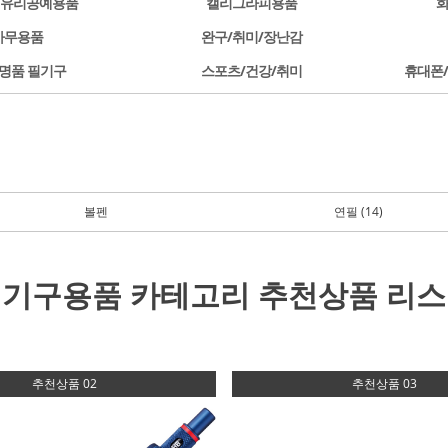
/유리공예용품
캘리그라피용품
사무용품
완구/취미/장난감
명품 필기구
스포츠/건강/취미
휴대폰
볼펜
연필 (14)
필기구용품 카테고리
추천상품 리
추천상품 02
추천상품 03