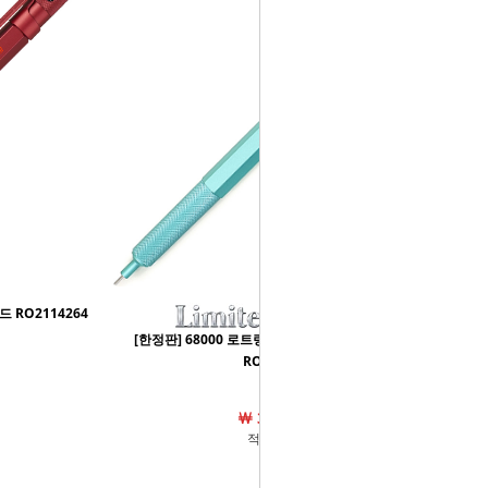
드 RO2114264
[한정판] 68000 로트링 600 고급샤프 0.5mm 민트
RO2159704
￦ 33,920원
적립금 0원