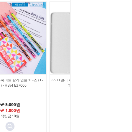
라파이트 칼라 연필 1타스 (12
8500 델리 파이놀로 피놀로 드로잉펜슬 스케
 - HB심 E37006
치연필 8종 세트 - EC26
￦ 3,000원
￦ 8,500원
￦ 1,800원
￦ 5,670원
적립금 : 0원
적립금 : 0원