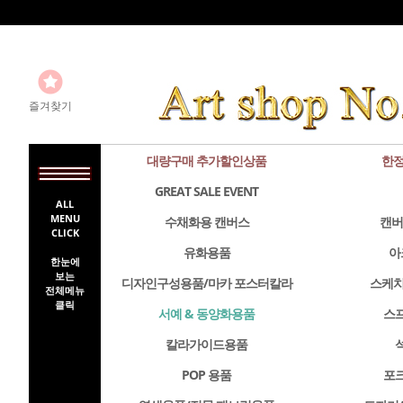
즐겨찾기
대량구매 추가할인상품
한정
GREAT SALE EVENT
ALL
MENU
수채화용 캔버스
캔버
CLICK
유화용품
아
한눈에
보는
디자인구성용품/마카 포스터칼라
스케치
전체메뉴
클릭
서예 & 동양화용품
스
칼라가이드용품
POP 용품
포