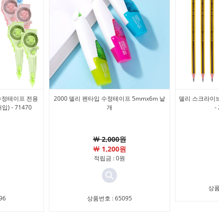
 수정테이프 전용
2000 델리 펜타입 수정테이프 5mmx6m 낱
델리 스크라이브
입) - 71470
개
-
￦ 2,000원
￦ 1,200원
적립금 : 0원
상품
96
상품번호 : 65095