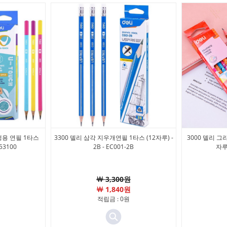
생용 연필 1타스
3300 델리 삼각 지우개연필 1타스 (12자루) -
3000 델리 그
U53100
2B - EC001-2B
자루)
￦ 3,300원
￦ 1,840원
적립금 : 0원