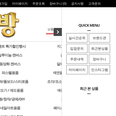
원가입
마이페이지
주문조회
장바구니 (
0
)
공지사항
고객문의
QUICK MENU
실시간순위
브랜드관
웬트 특가할인행사
지그 특가할인행사
입점문의
최근본상품
알루미늄 캔버스
검정색 캔버스
주문내역
장바구니
동양화 캔버스
알키드물감 및 용품
마이페이지
인스타그램
파스텔용품
색연필/연필/드로잉용품
락/폼보드/스티로폼
조각/조소용품/클레이/판화용품
최근 본 상품
도기 / 제도용품
색종이 & 종이접기
형/창작/공예/DIY
기타화방용품
네일아트용품
페이스페인팅/미용용품