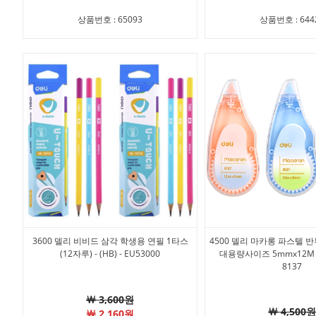
상품번호 : 65093
상품번호 : 644
3600 델리 비비드 삼각 학생용 연필 1타스
4500 델리 마카롱 파스텔 
(12자루) - (HB) - EU53000
대용량사이즈 5mmx12M 1
8137
￦ 3,600원
￦ 4,500원
￦ 2,160원