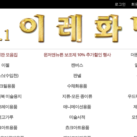
로그인
회
판 모음집
윈저앤뉴튼 보조제 10% 추가할인 행사
더
이젤
캔버스
스(수입천)
판넬
크릴용품
수채화용품
북 미술용지
지류-모든 종이류
우드
프레이용품
애니메이션용품
제
석고가루
미술서적
모
크아트용품
쵸크아트용품