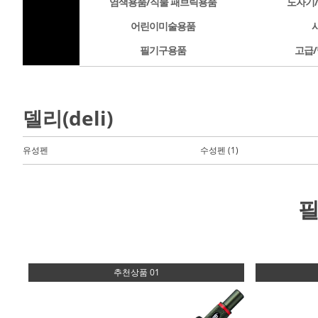
염색용품/직물 패브릭용품
도자기
어린이미술용품
필기구용품
고급/
델리(deli)
유성펜
수성펜 (1)
추천상품 01