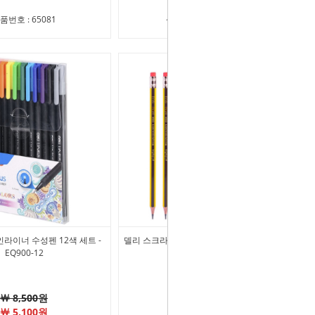
품번호 : 65081
상품번호 : 11394468
파인라이너 수성펜 12색 세트 -
델리 스크라이브 지우개연필 1타스 (12자루)
EQ900-12
- HB - EC004-HB
￦ 8,500원
￦ 1,800원
￦ 5,100원
적립금 : 0원