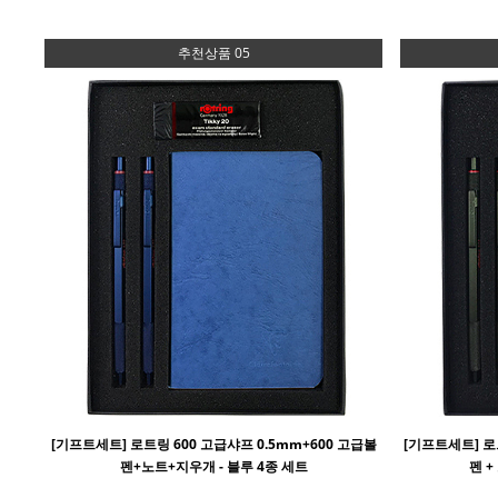
추천상품 05
[기프트세트] 로트링 600 고급샤프 0.5mm+600 고급볼
[기프트세트] 로트
펜+노트+지우개 - 블루 4종 세트
펜 +