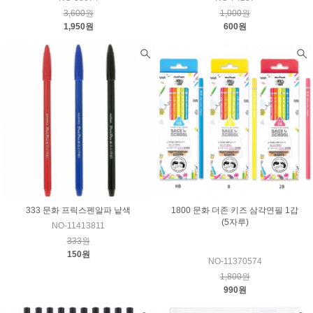
3,600원
1,000원
1,950원
600원
333 문화 프릭스펜알파 낱색
1800 문화 더존 키즈 삼각연필 1갑
(5자루)
NO-11413811
333원
150원
NO-11370574
1,800원
990원