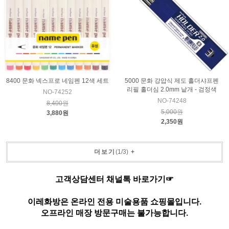
8400 문화 넥스프로 네임펜 12색 세트
5000 문화 강압식 제도 홀더샤프펜
리필 홀더심 2.0mm 낱개 - 검정색
NO-74252
NO-74248
8,400원
5,000원
3,880원
2,350원
더보기
(
1
/
3
)
+
고객상담센터 채널톡 바로가기☞
이레화방은 온라인 전용 미술용품 쇼핑몰입니다.
오프라인 매장 방문구매는 불가능합니다.