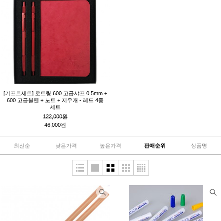
[기프트세트] 로트링 600 고급샤프 0.5mm +
600 고급볼펜 + 노트 + 지우개 - 레드 4종
세트
122,000원
46,000원
최신순
낮은가격
높은가격
판매순위
상품명