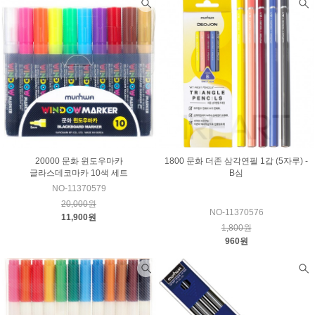
20000 문화 윈도우마카
1800 문화 더존 삼각연필 1갑 (5자루) -
글라스데코마카 10색 세트
B심
NO-11370579
20,000원
NO-11370576
11,900원
1,800원
960원