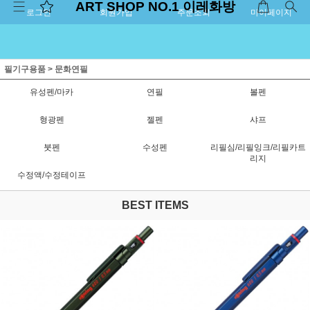
ART SHOP NO.1 이레화방
로그인
회원가입
주문조회
마이페이지
필기구용품
>
문화연필
유성펜/마카
연필
볼펜
형광펜
젤펜
샤프
붓펜
수성펜
리필심/리필잉크/리필카트
리지
수정액/수정테이프
BEST ITEMS