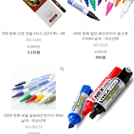
500 문화 더존 연필 1타스 (12자루) - 4B
1600 문화 일반 페인트마카 둥근촉
4.5mm 낱색 - 색상선택
NO-5469
NO-3225
6,000원
1,500원
3,130원
800원
1500 문화 세필 슬림페인트마카 3mm
낱색 - 색상선택
NO-58273
1,500원