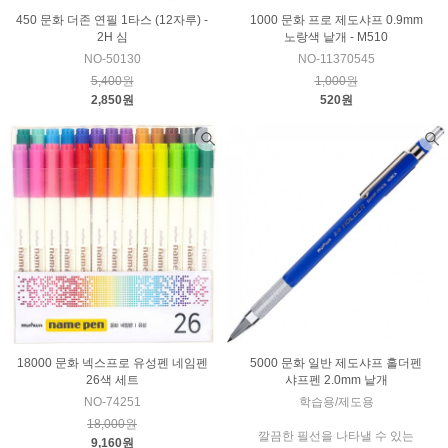
450 문화 더존 연필 1타스 (12자루) -
1000 문화 프로 제도샤프 0.9mm
2H 심
노랑색 낱개 - M510
NO-50130
NO-11370545
5,400원
1,000원
2,850원
520원
18000 문화 넥스프로 유성펜 네임펜
5000 문화 일반 제도샤프 홀더펜
26색 세트
샤프펜 2.0mm 낱개
NO-74251
학습용/제도용
18,000원
깔끔한 필선을 나타낼 수 있는
9,160원