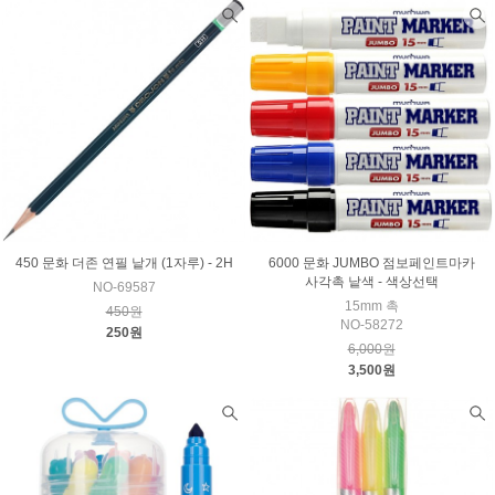
450 문화 더존 연필 낱개 (1자루) - 2H
6000 문화 JUMBO 점보페인트마카
사각촉 낱색 - 색상선택
NO-69587
15mm 촉
450원
NO-58272
250원
6,000원
3,500원