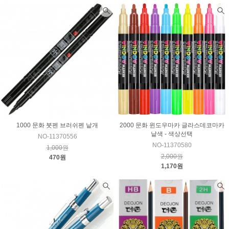
1000 문화 붓펜 브러쉬펜 낱개
2000 문화 윈도우마카 글라스데코마카
낱색 - 색상선택
NO-11370556
NO-11370580
1,000원
2,000원
470원
1,170원