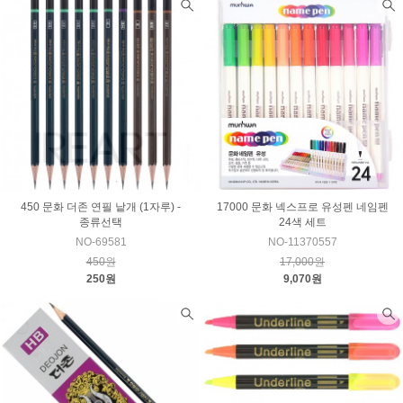
450 문화 더존 연필 낱개 (1자루) -
17000 문화 넥스프로 유성펜 네임펜
종류선택
24색 세트
NO-69581
NO-11370557
450원
17,000원
250원
9,070원