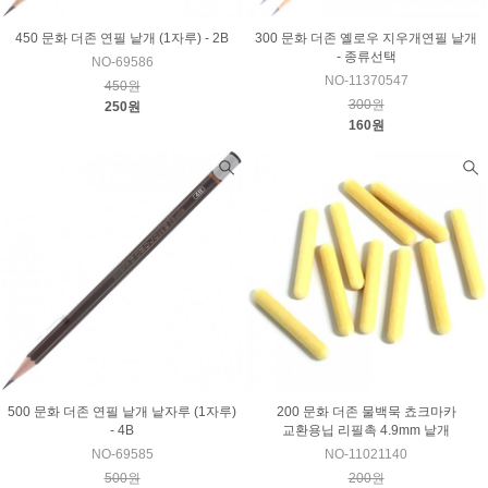
300 문화 더존 옐로우 지우개연필 낱개
450 문화 더존 연필 낱개 (1자루) - 2B
- 종류선택
NO-69586
NO-11370547
450원
300원
250원
160원
500 문화 더존 연필 낱개 낱자루 (1자루)
200 문화 더존 물백묵 쵸크마카
- 4B
교환용닙 리필촉 4.9mm 낱개
NO-69585
NO-11021140
500원
200원