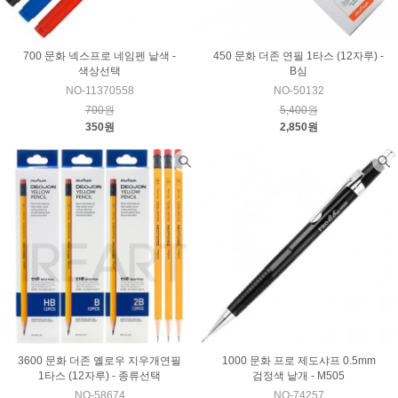
700 문화 넥스프로 네임펜 낱색 -
450 문화 더존 연필 1타스 (12자루) -
색상선택
B심
NO-11370558
NO-50132
700원
5,400원
350원
2,850원
3600 문화 더존 옐로우 지우개연필
1000 문화 프로 제도샤프 0.5mm
1타스 (12자루) - 종류선택
검정색 낱개 - M505
NO-58674
NO-74257