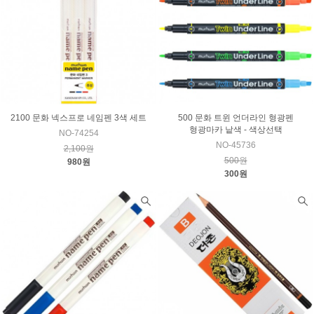
2100 문화 넥스프로 네임펜 3색 세트
500 문화 트윈 언더라인 형광펜
형광마카 낱색 - 색상선택
NO-74254
NO-45736
2,100원
500원
980원
300원