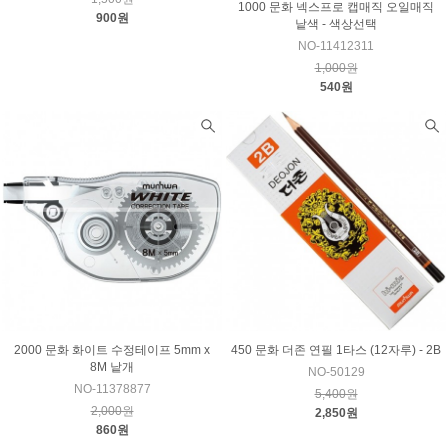
1000 문화 넥스프로 캡매직 오일매직
900원
낱색 - 색상선택
NO-11412311
1,000원
540원
2000 문화 화이트 수정테이프 5mm x
450 문화 더존 연필 1타스 (12자루) - 2B
8M 낱개
NO-50129
NO-11378877
5,400원
2,000원
2,850원
860원