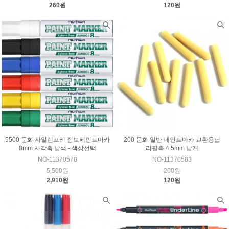
260원
120원
5500 문화 자일렌프리 점보페인트마카
200 문화 일반 페인트마카 교환용닙
8mm 사각촉 낱색 - 색상선택
리필촉 4.5mm 낱개
NO-11370578
NO-11370583
5,500원
200원
2,910원
120원