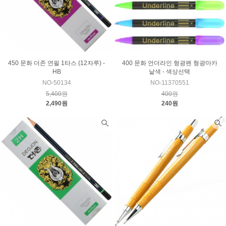
450 문화 더존 연필 1타스 (12자루) -
400 문화 언더라인 형광펜 형광마카
HB
낱색 - 색상선택
NO-50134
NO-11370551
5,400원
400원
2,490원
240원