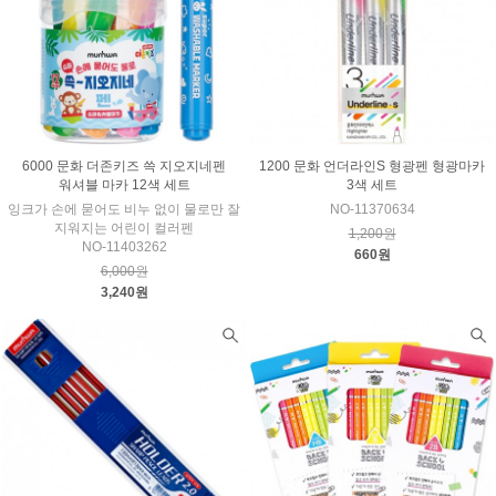
6000 문화 더존키즈 쓱 지오지네펜
1200 문화 언더라인S 형광펜 형광마카
워셔블 마카 12색 세트
3색 세트
잉크가 손에 묻어도 비누 없이 물로만 잘
NO-11370634
지워지는 어린이 컬러펜
1,200원
NO-11403262
660원
6,000원
3,240원