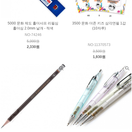
5000 문화 제도 홀더샤프 리필심
3500 문화 더존 키즈 삼각연필 1갑
홀더심 2.0mm 낱개 - 적색
(10자루)
NO-74246
5,000원
NO-11370573
2,330원
3,500원
1,930원