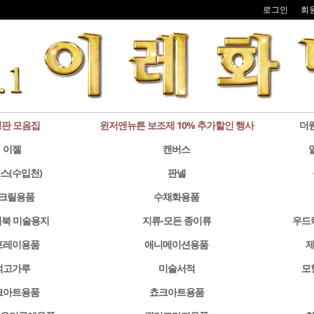
로그인
회
판 모음집
윈저앤뉴튼 보조제 10% 추가할인 행사
더
이젤
캔버스
스(수입천)
판넬
크릴용품
수채화용품
북 미술용지
지류-모든 종이류
우드
프레이용품
애니메이션용품
제
석고가루
미술서적
모
크아트용품
쵸크아트용품