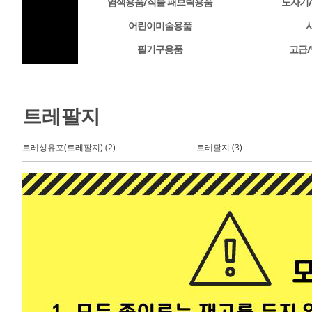
염색용품/직물 패브릭용품
도자기
어린이미술용품
필기구용품
고급/
트레팔지
트레싱유포(트레팔지) (2)
트레팔지 (3)