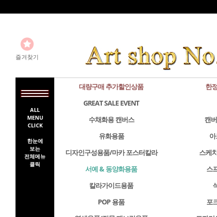
즐겨찾기
대량구매 추가할인상품
한정
GREAT SALE EVENT
ALL
MENU
수채화용 캔버스
캔버
CLICK
유화용품
아
한눈에
보는
디자인구성용품/마카 포스터칼라
스케치
전체메뉴
클릭
서예 & 동양화용품
스
칼라가이드용품
POP 용품
포