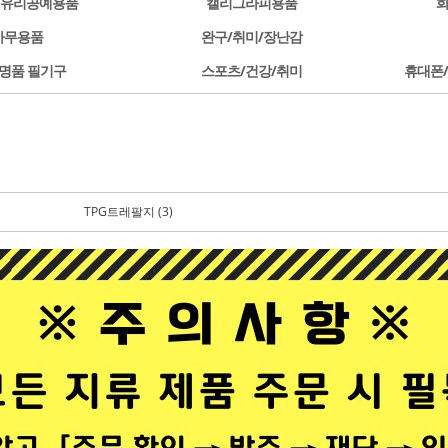
/유리공예용품
캘리그라피용품
사무용품
완구/취미/장난감
명품 필기구
스포츠/건강/취미
휴대폰
TPG트레팔지 (3)