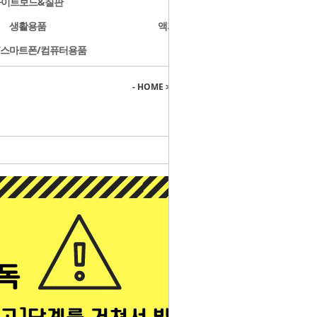
화이트보드&칠판
문구용품
생활용품
액자/사진첩/앨범
/스마트폰/컴퓨터용품
개인결제
- HOME
>
지류-모든 종이류
>
트레팔지