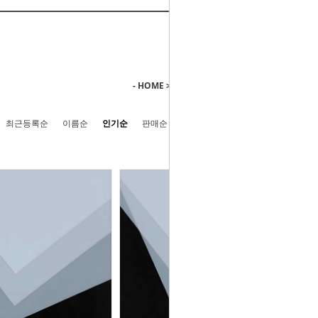
- HOME
>
지류-모든 종이류
>
트레팔지
최근등록순
이름순
인기순
판매순
높은가격순
낮은가격순