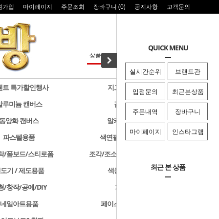
원가입
마이페이지
주문조회
장바구니 (
0
)
공지사항
고객문의
QUICK MENU
실시간순위
브랜드관
웬트 특가할인행사
지그 특가할인행사
입점문의
최근본상품
알루미늄 캔버스
검정색 캔버스
주문내역
장바구니
동양화 캔버스
알키드물감 및 용품
마이페이지
인스타그램
파스텔용품
색연필/연필/드로잉용품
락/폼보드/스티로폼
조각/조소용품/클레이/판화용품
최근 본 상품
도기 / 제도용품
색종이 & 종이접기
형/창작/공예/DIY
기타화방용품
네일아트용품
페이스페인팅/미용용품