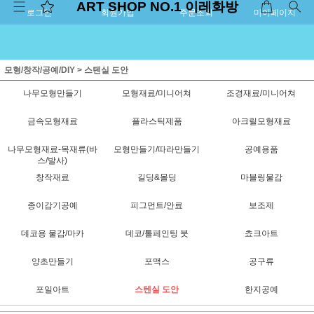
ART SHOP NO.1 이레화방
로그인
회원가입
주문조회
마이페이지
모형/창작/공예/DIY
>
스텐실 도안
나무모형만들기
모형재료/미니어쳐
조경재료/미니어쳐
금속모형재료
플라스틱제품
아크릴모형재료
나무모형재료-목재류(바
모형만들기/따라만들기
공예용품
스/발사)
창작재료
길딩&몰딩
마블링물감
종이감기공예
피그먼트/안료
보조제
데코용 물감/마카
데코/톨페인팅 붓
쵸크아트
양초만들기
포맥스
공구류
포일아트
스텐실 도안
한지공예