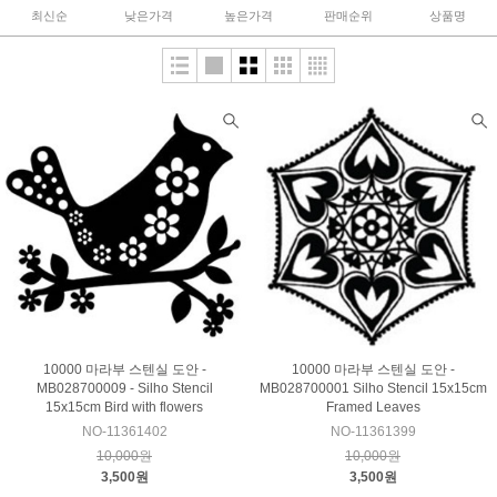
최신순
낮은가격
높은가격
판매순위
상품명
10000 마라부 스텐실 도안 -
10000 마라부 스텐실 도안 -
MB028700009 - Silho Stencil
MB028700001 Silho Stencil 15x15cm
15x15cm Bird with flowers
Framed Leaves
NO-11361402
NO-11361399
10,000원
10,000원
3,500원
3,500원