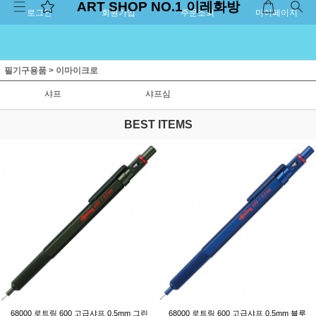
ART SHOP NO.1 이레화방
로그인
회원가입
주문조회
마이페이지
필기구용품
>
이마이크로
샤프
샤프심
BEST ITEMS
68000 로트링 600 고급샤프 0.5mm 그린
68000 로트링 600 고급샤프 0.5mm 블루