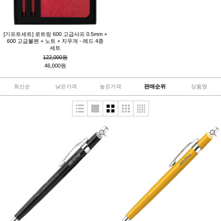
[기프트세트] 로트링 600 고급샤프 0.5mm +
600 고급볼펜 + 노트 + 지우개 - 레드 4종
세트
122,000원
46,000원
최신순
낮은가격
높은가격
판매순위
상품명