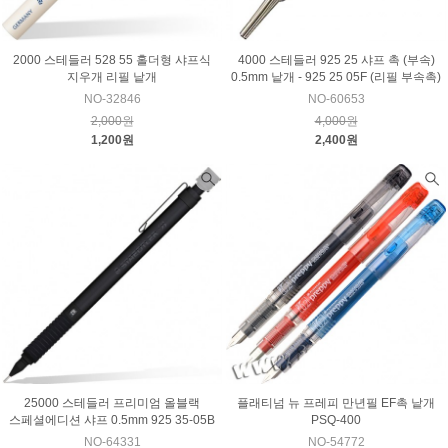
2000 스테들러 528 55 홀더형 샤프식
4000 스테들러 925 25 샤프 촉 (부속)
지우개 리필 낱개
0.5mm 낱개 - 925 25 05F (리필 부속촉)
NO-32846
NO-60653
2,000원
4,000원
1,200원
2,400원
25000 스테들러 프리미엄 올블랙
플래티넘 뉴 프레피 만년필 EF촉 낱개
스페셜에디션 샤프 0.5mm 925 35-05B
PSQ-400
NO-64331
NO-54772