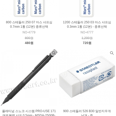
800 스테들러 250 07 마스 샤프심
1200 스테들러 250 03 마스 샤프심
0.7mm 1통 (12본) 종류선택
0.3mm 1통 (12본) - 종류선택
NO-4779
NO-4777
800원
1,200원
480원
720원
플래티넘 스노크 시스템 PRO-USE 171
900 스테들러 526 B30 일반지우개
매트블랙 샤프 0.5mm - MSDA-2500B-
낱개 - 중