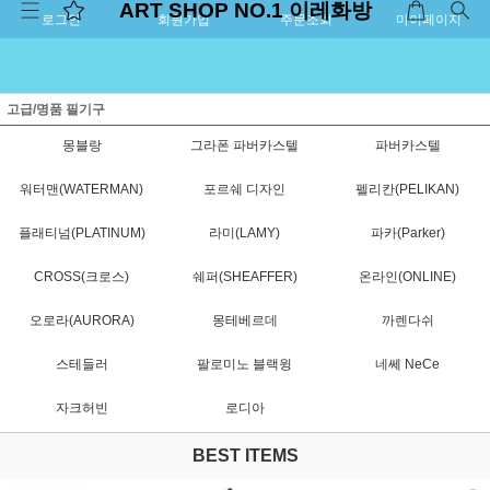
ART SHOP NO.1 이레화방
로그인
회원가입
주문조회
마이페이지
고급/명품 필기구
몽블랑
그라폰 파버카스텔
파버카스텔
워터맨(WATERMAN)
포르쉐 디자인
펠리칸(PELIKAN)
플래티넘(PLATINUM)
라미(LAMY)
파카(Parker)
CROSS(크로스)
쉐퍼(SHEAFFER)
온라인(ONLINE)
오로라(AURORA)
몽테베르데
까렌다쉬
스테들러
팔로미노 블랙윙
네쎄 NeCe
자크허빈
로디아
BEST ITEMS