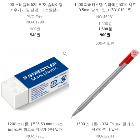
900 스테들러 525-RPS 슬라이딩
1500 파버카스텔 슈퍼에콘5310 샤프
지우개 리필 낱개 - 파스텔칼라
0.5mm 낱개 - 핑크 (531010-15)
PVC-Free
NO-46981
NO-61298
1,500원
900원
1,500원
540원
900원
600원 할인
1200 스테들러 526 53 mars 마스
1500 스테들러 334 FN 트리플러스
플라스틱 최고급 지우개 (중) 낱개
파인라이너 낱색
NO-57971
NO-32903