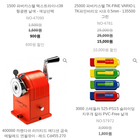
1500 파버카스텔 텍스트라이너38
25000 파버카스텔 TK-FINE VARIO L
형광펜 낱색 - 색상선택
TK파인바리오 샤프 0.5mm - 135500
그린
NO-47090
NO-4781
1,500원
1,500원
25,000원
25,000원
900원
15,000원
600원 할인
10,000원 할인
3000 스테들러 525-PS1S 슬라이딩
지우개 칼라 PVC-Free 낱개
NO-57972
3,000원
400000 까렌다쉬 리미티드 에디션 금속
1,800원
메탈레드 연필깎이 - 레드 Cd455.270