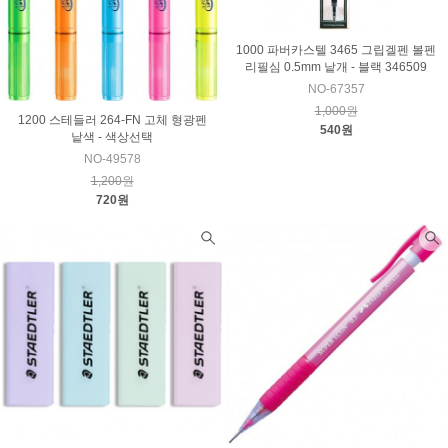
1000 파버카스텔 3465 그립겔펜 볼펜
리필심 0.5mm 낱개 - 블랙 346509
NO-67357
1,000원
1200 스테들러 264-FN 고체 형광펜
540원
낱색 - 색상선택
NO-49578
1,200원
720원