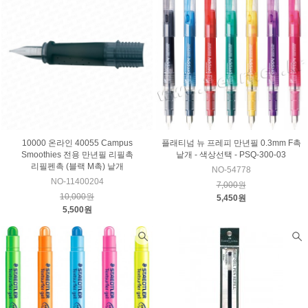
10000 온라인 40055 Campus
플래티넘 뉴 프레피 만년필 0.3mm F촉
Smoothies 전용 만년필 리필촉
낱개 - 색상선택 - PSQ-300-03
리필펜촉 (블랙 M촉) 낱개
NO-54778
NO-11400204
7,000원
10,000원
5,450원
5,500원