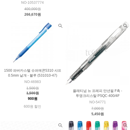
NO-10537774
400,000원
266,670원
1500 파버카스텔 슈퍼에콘5310 샤프
0.5mm 낱개 - 블루 (531010-47)
NO-46983
1,500원
플래티넘 뉴 프레피 만년필 F촉 -
1,500원
투명크리스탈 PSQC-400/4F
900원
NO-54771
600원 할인
7,000원
5,450원