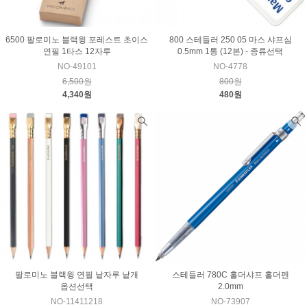
6500 팔로미노 블랙윙 포레스트 초이스
800 스테들러 250 05 마스 샤프심
연필 1타스 12자루
0.5mm 1통 (12본) - 종류선택
NO-49101
NO-4778
6,500원
800원
4,340원
480원
팔로미노 블랙윙 연필 낱자루 낱개
스테들러 780C 홀더샤프 홀더펜
옵션선택
2.0mm
NO-11411218
NO-73907