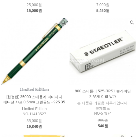
25,000원
7,000원
15,000원
5,450원
900 스테들러 525-RPS1 슬라이딩
지우개 리필 낱개
[한정판] 35000 스테들러 리미티디
에디션 샤프 0.5mm 그린골드 - 925 35
본 제품은 리필용 지우개입니다.
본체별도
Limited Edition
NO-57974
NO-11413527
900원
35,000원
540원
19,840원