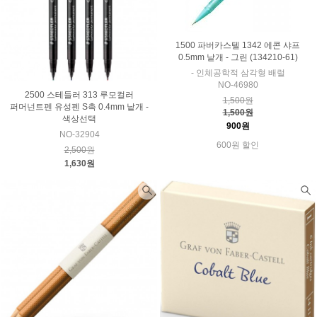
1500 파버카스텔 1342 에콘 샤프
0.5mm 낱개 - 그린 (134210-61)
- 인체공학적 삼각형 배럴
NO-46980
2500 스테들러 313 루모컬러
1,500원
퍼머넌트펜 유성펜 S촉 0.4mm 낱개 -
1,500원
색상선택
900원
NO-32904
600원 할인
2,500원
1,630원