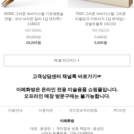
35000 그라폰 파버카스텔 기로쉐펜슬
7000 그라폰 파버카스텔 그라폰
연필 - 코냑 브라운 칼라 1갑 (3자루) -
리필잉크 카트리지 1갑 (6개입) -
118623
코발트블루 141101
NO-58081
NO-58226
35,000원
7,000원
28,000원
5,600원
더보기
(
1
/
41
)
+
고객상담센터 채널톡 바로가기☞
이레화방은 온라인 전용 미술용품 쇼핑몰입니다.
오프라인 매장 방문구매는 불가능합니다.
이용안내
이용약관
개인정보처리방침
PC버전
이레화방
대표 : 윤성민 ㅣ 개인정보 보호 책임자 : 윤성민
사업자 등록번호 : 126-13-80024