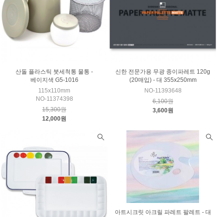
산돌 플라스틱 붓세척통 물통 -
신한 전문가용 무광 종이파레트 120g
베이지색 G5-1016
(20매입) - 대 355x250mm
115x110mm
NO-11393648
NO-11374398
6,100원
15,300원
3,600원
12,000원
아트시크릿 아크릴 파레트 팔레트 - 대