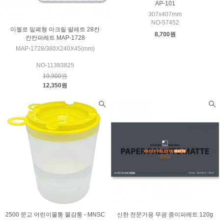
AP-101
307x407mm
NO-57452
미젤로 밀폐형 아크릴 팔레트 28칸
8,700원
칸칸파레트 MAP-1728
MAP-1728/380X240X45(mm)
NO-11383825
19,900원
12,350원
2500 문교 어린이물통 물감통 - MNSC
신한 전문가용 무광 종이파레트 120g