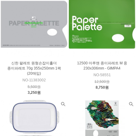
신한 팔레트 원형손잡이홀더
12500 마루맨 종이파레트 M 중
종이파레트 70g 355x250mm 1팩
230x306mm - GIMPA4
(20매입)
NO-58551
NO-11383002
12,500원
5,500원
8,750원
3,250원