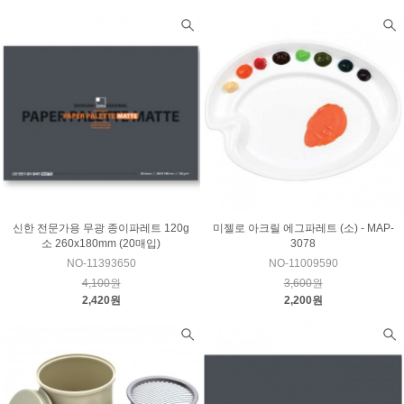
신한 전문가용 무광 종이파레트 120g
미젤로 아크릴 에그파레트 (소) - MAP-
소 260x180mm (20매입)
3078
NO-11393650
NO-11009590
4,100원
3,600원
2,420원
2,200원