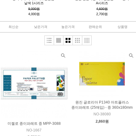
낱색 1시리즈
A시리즈
9,000원
4,600원
4,000원
2,700원
최신순
낮은가격
높은가격
판매순위
상품명
원진 글로리아 P1340 아트플러스
종이파레트 (25매입) - 중 360x180mm
NO-38080
2,860원
미젤로 종이파레트 중 MPP-3088
NO-1667