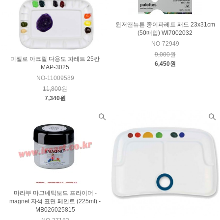
윈저앤뉴튼 종이파레트 패드 23x31cm
(50매입) WI7002032
NO-72949
9,000원
미젤로 아크릴 다용도 파레트 25칸
6,450원
MAP-3025
NO-11009589
11,800원
7,340원
마라부 마그네틱보드 프라이머 -
magnet 자석 표면 페인트 (225ml) -
MB026025815