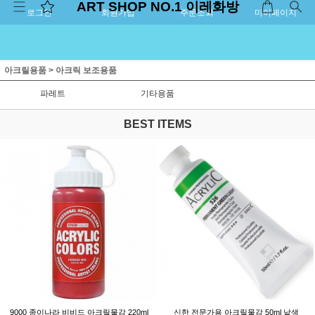
ART SHOP NO.1 이레화방
로그인
회원가입
주문조회
마이페이지
아크릴용품
>
아크릭 보조용품
파레트
기타용품
BEST ITEMS
9000 종이나라 비비드 아크릴물감 220ml
신한 전문가용 아크릴물감 50ml 낱색