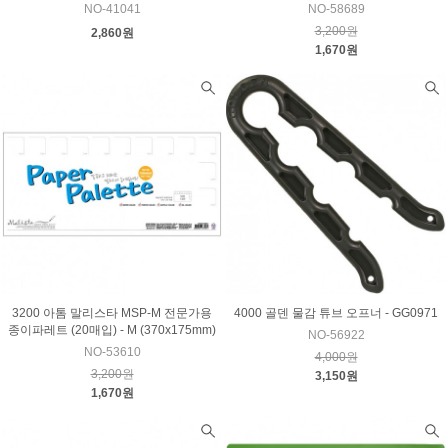
NO-41041
NO-58689
3,200원
2,860원
1,670원
3200 아톰 말리스타 MSP-M 전문가용
4000 골덴 물감 튜브 오프너 - GG0971
종이파레트 (20매입) - M (370x175mm)
NO-56922
NO-53610
4,000원
3,200원
3,150원
1,670원