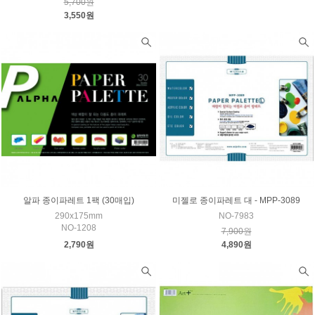
5,700원
3,550원
알파 종이파레트 1팩 (30매입)
미젤로 종이파레트 대 - MPP-3089
290x175mm
NO-7983
NO-1208
7,900원
2,790원
4,890원