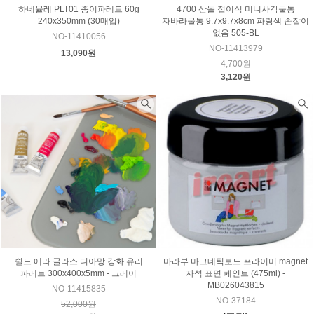
하네뮬레 PLT01 종이파레트 60g
4700 산돌 접이식 미니사각물통
240x350mm (30매입)
자바라물통 9.7x9.7x8cm 파랑색 손잡이
없음 505-BL
NO-11410056
NO-11413979
13,090원
4,700원
3,120원
쉴드 에라 글라스 디아망 강화 유리
마라부 마그네틱보드 프라이머 magnet
파레트 300x400x5mm - 그레이
자석 표면 페인트 (475ml) -
MB026043815
NO-11415835
NO-37184
52,000원