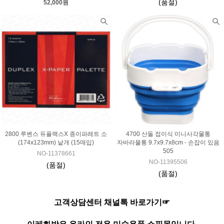
(품절)
52,000원
2800 루벤스 듀플랙스X 종이파레트 소
4700 산돌 접이식 미니사각물통
(174x123mm) 낱개 (15매입)
자바라물통 9.7x9.7x8cm - 손잡이 있음
505
NO-11378661
NO-11395506
(품절)
(품절)
고객상담센터 채널톡 바로가기☞