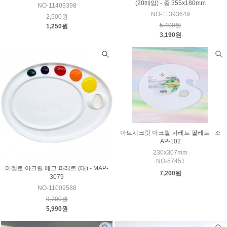
(20매입) - 중 355x180mm
NO-11409398
NO-11393649
2,500원
5,400원
1,250원
3,190원
아트시크릿 아크릴 파레트 팔레트 - 소
AP-102
230x307mm
NO-57451
미젤로 아크릴 에그 파레트 (대) - MAP-
7,200원
3079
NO-11009588
9,700원
5,990원