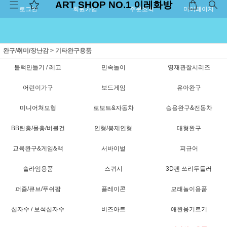
ART SHOP NO.1 이레화방
로그인
회원가입
주문조회
마이페이지
완구/취미/장난감
>
기타완구용품
블럭만들기 / 레고
민속놀이
영재관찰시리즈
어린이가구
보드게임
유아완구
미니어쳐모형
로보트&자동차
승용완구&전동차
BB탄총/물총/버블건
인형/봉제인형
대형완구
교육완구&게임&책
서바이벌
피규어
슬라임용품
스퀴시
3D펜 쓰리두들러
퍼즐/큐브/푸쉬팝
플레이콘
모래놀이용품
십자수 / 보석십자수
비즈아트
애완용기르기