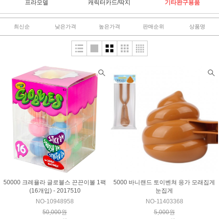
프라모델
캐릭터카드/딱지
기타완구용품
최신순
낮은가격
높은가격
판매순위
상품명
50000 크레욜라 글로블스 끈끈이볼 1팩
5000 바니랜드 토이벤쳐 응가 모래집게
(16개입) - 2017510
눈집게
NO-10948958
NO-11403368
50,000원
5,000원