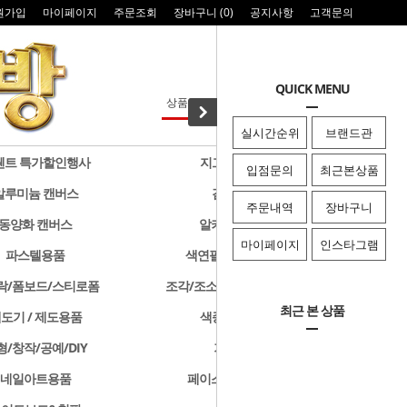
원가입
마이페이지
주문조회
장바구니 (
0
)
공지사항
고객문의
QUICK MENU
실시간순위
브랜드관
웬트 특가할인행사
지그 특가할인행사
입점문의
최근본상품
알루미늄 캔버스
검정색 캔버스
주문내역
장바구니
동양화 캔버스
알키드물감 및 용품
마이페이지
인스타그램
파스텔용품
색연필/연필/드로잉용품
락/폼보드/스티로폼
조각/조소용품/클레이/판화용품
최근 본 상품
도기 / 제도용품
색종이 & 종이접기
형/창작/공예/DIY
기타화방용품
네일아트용품
페이스페인팅/미용용품