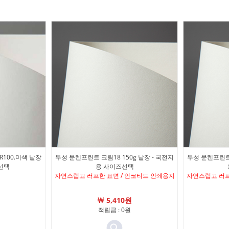
R100.미색 낱장
두성 문켄프린트 크림18 150g 낱장 - 국전지
두성 문켄프린트 
선택
용 사이즈선택
자연스럽고 러프한 표면 / 언코티드 인쇄용지
자연스럽고 러프
￦ 5,410원
적립금 : 0원