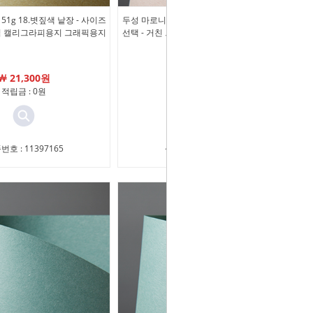
51g 18.볏짚색 낱장 - 사이즈
두성 마로니에 198g 07.벚꽃색 낱장 - 사이즈
느낌 캘리그라피용지 그래픽용지
선택 - 거친 느낌 캘리그라피용지 그래픽용지
￦ 21,300원
￦ 17,700원
적립금 : 0원
적립금 : 0원
번호 : 11397165
상품번호 : 11397164