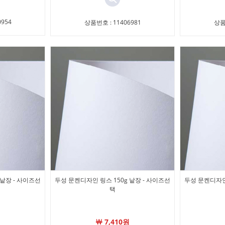
954
상품번호 : 11406981
상품
 낱장 - 사이즈선
두성 문켄디자인 링스 150g 낱장 - 사이즈선
두성 문켄디자인 
택
￦ 7,410원