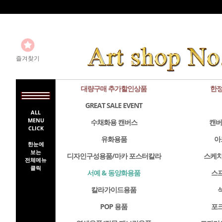
즐겨찾기
대량구매 추가할인상품
한정
GREAT SALE EVENT
ALL
MENU
수채화용 캔버스
캔버
CLICK
유화용품
아
한눈에
보는
디자인구성용품/마카 포스터칼라
스케치
전체메뉴
클릭
서예 & 동양화용품
스
칼라가이드용품
POP 용품
포