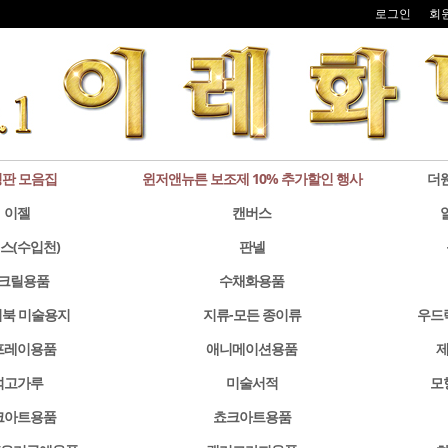
로그인
회
판 모음집
윈저앤뉴튼 보조제 10% 추가할인 행사
더
이젤
캔버스
스(수입천)
판넬
크릴용품
수채화용품
북 미술용지
지류-모든 종이류
우드
프레이용품
애니메이션용품
제
석고가루
미술서적
모
크아트용품
쵸크아트용품