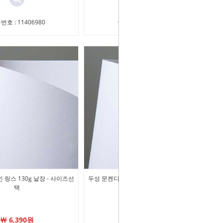
상품번호 : 11405840
번호 : 11406980
링스 130g 낱장 - 사이즈선
두성 문켄디자인 링스 100g 낱장 - 사이즈선
택
택
￦ 6,390원
￦ 4,940원