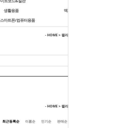
화이트보드&칠판
문구용품
생활용품
액자/사진첩/앨범
/스마트폰/컴퓨터용품
개인결제
- HOME
>
캘리그라피용품
>
캘리그라피용지
- HOME
>
캘리그라피용품
>
캘리그라피용지
최근등록순
이름순
인기순
판매순
높은가격순
낮은가격순