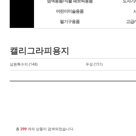
염색용품/직물 패브릭용품
도자기
어린이미술용품
필기구용품
고급/
캘리그라피용지
삼원특수지 (148)
두성 (151)
총
299
개의 상품이 검색되었습니다.