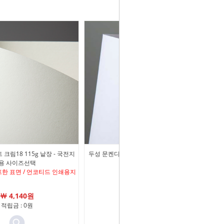
크림18 115g 낱장 - 국전지
두성 문켄디자인 링스 300g 낱장 - 사이즈선
용 사이즈선택
택
한 표면 / 언코티드 인쇄용지
￦ 18,730원
￦ 4,140원
적립금 : 0원
적립금 : 0원