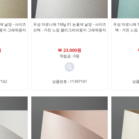
색 낱장 - 사이즈
두성 마로니에 198g 01.눈꽃색 낱장 - 사이즈
두성 마로니에 1
피용지 그래픽용지
선택 - 거친 느낌 캘리그라피용지 그래픽용지
택 - 거친 
원
￦ 23,000원
적립금 : 0원
162
상품번호 : 11397161
상품