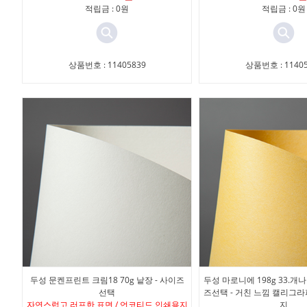
적립금 : 0원
적립금 : 0원
상품번호 : 11405839
상품번호 : 11405
두성 문켄프린트 크림18 70g 낱장 - 사이즈
두성 마로니에 198g 33.개나
선택
즈선택 - 거친 느낌 캘리그
자연스럽고 러프한 표면 / 언코티드 인쇄용지
지