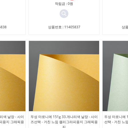
적립금 : 0원
838
상품번호 : 11405837
상품
리색 낱장 - 사이
두성 마로니에 151g 33.개나리색 낱장 - 사이
두성 마로니에 1
라피용지 그래픽용
즈선택 - 거친 느낌 캘리그라피용지 그래픽용
선택 - 거친 
지