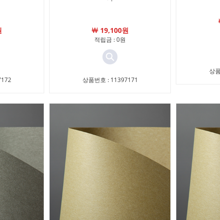
원
￦ 19,100원
적립금 : 0원
상품
172
상품번호 : 11397171