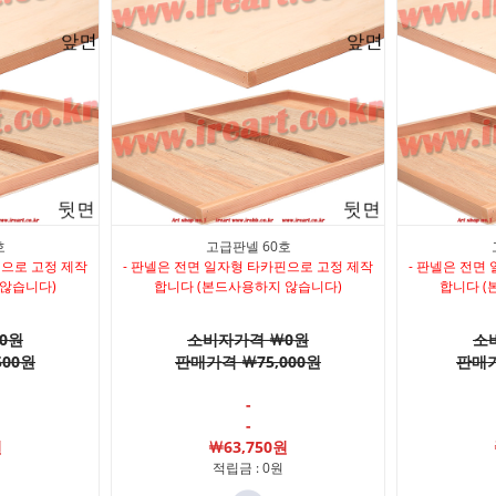
호
고급판넬 60호
핀으로 고정 제작
- 판넬은 전면 일자형 타카핀으로 고정 제작
- 판넬은 전면
 않습니다)
합니다 (본드사용하지 않습니다)
합니다 (
0원
소비자가격 ￦0원
소
500원
판매가격 ￦75,000원
판매가
-
-
원
￦63,750원
적립금 : 0원