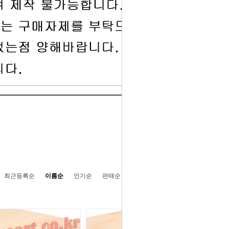
- HOME
>
판넬
>
고급판넬
최근등록순
이름순
인기순
판매순
높은가격순
낮은가격순