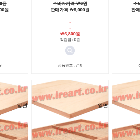
0원
소비자가격 ￦0원
소
00원
판매가격 ￦8,000원
판매
-
-
￦6,800원
적립금 : 0원
9
상품번호 : 710