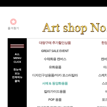
즐겨찾기
대량구매 추가할인상품
한정
GREAT SALE EVENT
ALL
MENU
수채화용 캔버스
캔버
CLICK
유화용품
아
한눈에
보는
디자인구성용품/마카 포스터칼라
스케치
전체메뉴
클릭
서예 & 동양화용품
스
칼라가이드용품
POP 용품
포