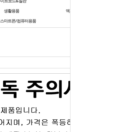
화이트보드&칠판
문구용품
생활용품
액자/사진첩/앨범
/스마트폰/컴퓨터용품
개인결제
- HOME
>
판넬
>
고급판넬