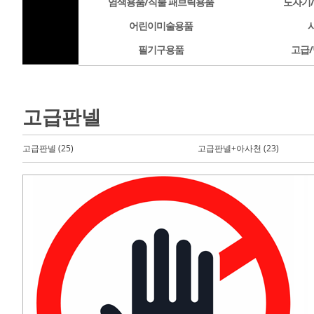
염색용품/직물 패브릭용품
도자기
어린이미술용품
필기구용품
고급/
고급판넬
고급판넬 (25)
고급판넬+아사천 (23)