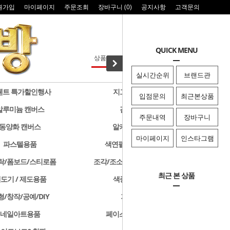
원가입
마이페이지
주문조회
장바구니 (
0
)
공지사항
고객문의
QUICK MENU
실시간순위
브랜드관
웬트 특가할인행사
지그 특가할인행사
입점문의
최근본상품
알루미늄 캔버스
검정색 캔버스
주문내역
장바구니
동양화 캔버스
알키드물감 및 용품
마이페이지
인스타그램
파스텔용품
색연필/연필/드로잉용품
락/폼보드/스티로폼
조각/조소용품/클레이/판화용품
최근 본 상품
도기 / 제도용품
색종이 & 종이접기
형/창작/공예/DIY
기타화방용품
네일아트용품
페이스페인팅/미용용품