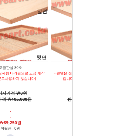
고급판넬 80호
고급판넬 100호
 일자형 타카핀으로 고정 제작
- 판넬은 전면 일자형 타카핀으로 고정 제작
본드사용하지 않습니다)
합니다 (본드사용하지 않습니다)
비자가격 ￦0원
소비자가격 ￦0원
격 ￦105,000원
판매가격 ￦150,000원
-
-
-
-
￦89,250원
￦127,500원
적립금 : 0원
적립금 : 0원