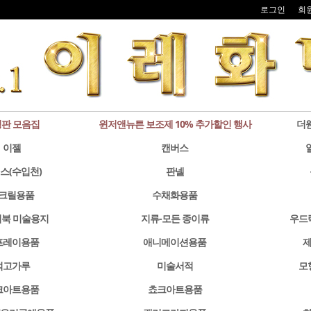
로그인
회
판 모음집
윈저앤뉴튼 보조제 10% 추가할인 행사
더
이젤
캔버스
스(수입천)
판넬
크릴용품
수채화용품
북 미술용지
지류-모든 종이류
우드
프레이용품
애니메이션용품
제
석고가루
미술서적
모
크아트용품
쵸크아트용품