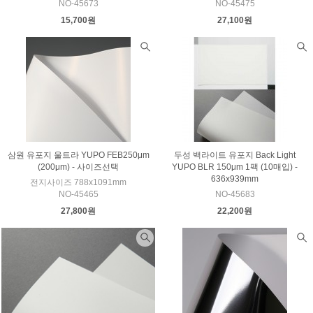
NO-45673
NO-45475
15,700원
27,100원
삼원 유포지 울트라 YUPO FEB250μm
두성 백라이트 유포지 Back Light
(200μm) - 사이즈선택
YUPO BLR 150μm 1팩 (10매입) -
636x939mm
전지사이즈 788x1091mm
NO-45465
NO-45683
27,800원
22,200원