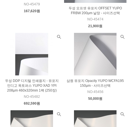
NO-45479
두성 오프셋 유포지 OFFSET YUPO
167,620원
FRBW 200μm 낱장 - 사이즈선택
NO-45474
21,900원
두성 DDP 디지털 인쇄용지 - 유포지
삼원 유포지 Opacity YUPO WCFA195
인디고 옥토퍼스 YUPO XAD YPI
150μm - 사이즈선택
208μm 460x320mm 1팩 (250장)
NO-45456
NO-45482
50,000원
692,590원