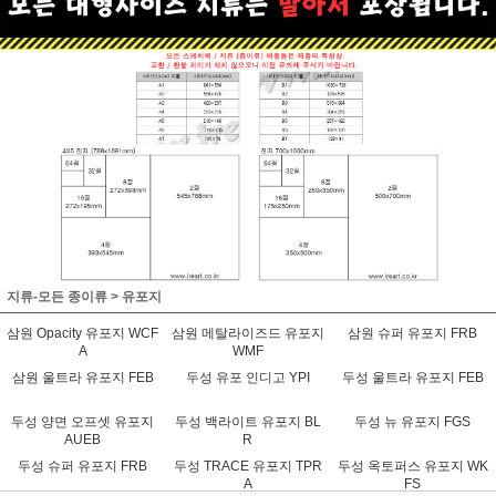
지류-모든 종이류
>
유포지
삼원 Opacity 유포지 WCF
삼원 메탈라이즈드 유포지
삼원 슈퍼 유포지 FRB
A
WMF
삼원 울트라 유포지 FEB
두성 유포 인디고 YPI
두성 울트라 유포지 FEB
두성 양면 오프셋 유포지
두성 백라이트 유포지 BL
두성 뉴 유포지 FGS
AUEB
R
두성 슈퍼 유포지 FRB
두성 TRACE 유포지 TPR
두성 옥토퍼스 유포지 WK
A
FS