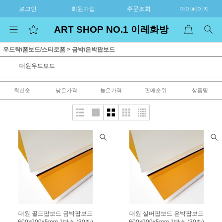
로그인
회원가입
주문조회
마이페이지
ART SHOP NO.1 이레화방
우드락/폼보드/스티로폼
>
금박/은박팝보드
대원우드보드
최신순
낮은가격
높은가격
판매순위
상품명
대원 골드팝보드 금박팝보드
대원 실버팝보드 은박팝보드