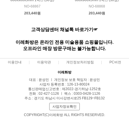
600x900x5mm 1박스 (30장)
600x900x5mm 1박스 (30장)
NO-68867
NO-68868
203,440원
203,440원
고객상담센터 채널톡 바로가기☞
이레화방은 온라인 전용 미술용품 쇼핑몰입니다.
오프라인 매장 방문구매는 불가능합니다.
이용안내
이용약관
개인정보처리방침
PC버전
이레화방
대표 : 윤성민 ㅣ 개인정보 보호 책임자 : 윤성민
사업자 등록번호 : 126-13-80024
통신판매업신고번호 : 제2022-경기하남-1252호
전화 : 02-427-1126 ㅣ 팩스 : 0303-0428-1126
주소 : 경기도 하남시 미사강변서로25 FB129~FB132
사업자정보확인
COPYRIGHT(C)이레화방 ALL RIGHTS RESERVED.