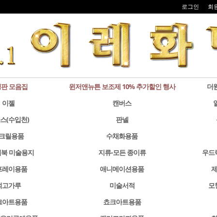
로그인
회
판 모음집
윈저앤뉴튼 보조제 10% 추가할인 행사
더
이젤
캔버스
스(수입천)
판넬
크릴용품
수채화용품
북 미술용지
지류-모든 종이류
우드
프레이용품
애니메이션용품
제
석고가루
미술서적
모
크아트용품
쵸크아트용품