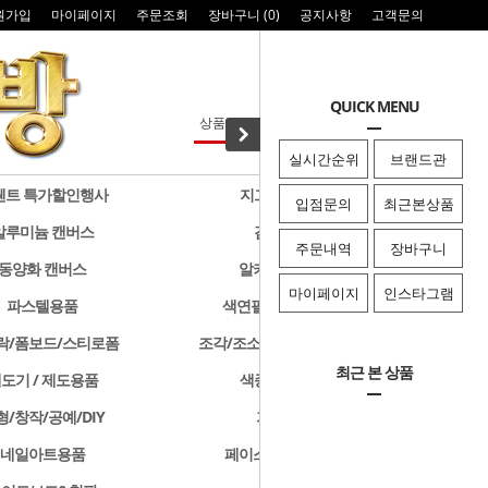
원가입
마이페이지
주문조회
장바구니 (
0
)
공지사항
고객문의
QUICK MENU
실시간순위
브랜드관
웬트 특가할인행사
지그 특가할인행사
입점문의
최근본상품
알루미늄 캔버스
검정색 캔버스
주문내역
장바구니
동양화 캔버스
알키드물감 및 용품
마이페이지
인스타그램
파스텔용품
색연필/연필/드로잉용품
락/폼보드/스티로폼
조각/조소용품/클레이/판화용품
최근 본 상품
도기 / 제도용품
색종이 & 종이접기
형/창작/공예/DIY
기타화방용품
네일아트용품
페이스페인팅/미용용품