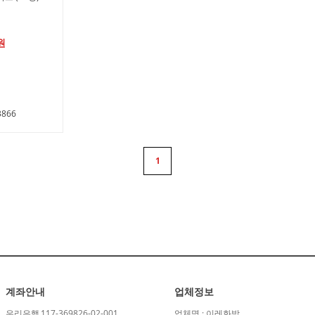
원
866
1
계좌안내
업체정보
우리은행
117-369826-02-001
업체명 : 이레화방