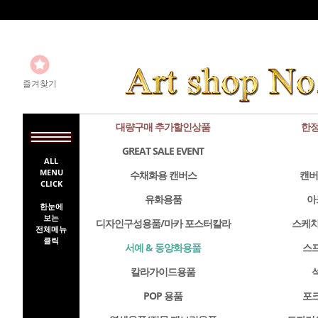
즐겨찾기
대량구매 추가할인상품
한정
GREAT SALE EVENT
ALL
MENU
수채화용 캔버스
캔버
CLICK
유화용품
아
한눈에
보는
디자인구성용품/마카 포스터칼라
스케치
전체메뉴
클릭
서예 & 동양화용품
스
칼라가이드용품
POP 용품
포