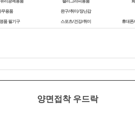
/유리공예용품
캘리그라피용품
사무용품
완구/취미/장난감
명품 필기구
스포츠/건강/취미
휴대폰
양면접착 우드락