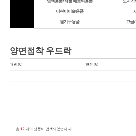
염색용품/직물 패브릭용품
도자기
어린이미술용품
필기구용품
고급/
양면접착 우드락
대원 (6)
현진 (6)
총
12
개의 상품이 검색되었습니다.