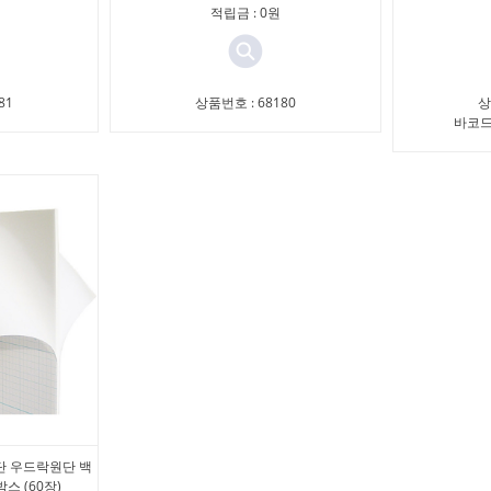
적립금 : 0원
81
상품번호 : 68180
상
바코드 
단 우드락원단 백
1박스 (60장)