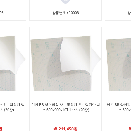
06
상품번호 : 30008
상
단 우드락원단 백
현진 BB 양면접착 보드롱원단 우드락원단 백
현진 BB 양면
박스 (30장)
색 600x900x10T 1박스 (20장)
색 600x
원
￦ 211,450원