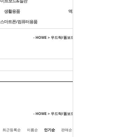
화이트보드&칠판
문구용품
생활용품
액자/사진첩/앨범
/스마트폰/컴퓨터용품
개인결제
- HOME
>
우드락/폼보드/스티로폼
>
양면접착 우드락
- HOME
>
우드락/폼보드/스티로폼
>
양면접착 우드락
최근등록순
이름순
인기순
판매순
높은가격순
낮은가격순