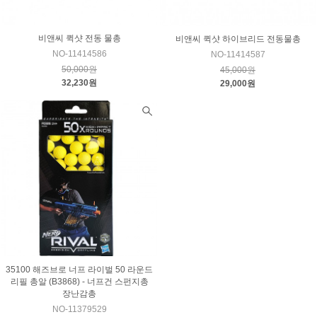
비앤씨 퀵샷 전동 물총
비앤씨 퀵샷 하이브리드 전동물총
NO-11414586
NO-11414587
50,000원
45,000원
32,230원
29,000원
35100 해즈브로 너프 라이벌 50 라운드
리필 총알 (B3868) - 너프건 스펀지총
장난감총
NO-11379529