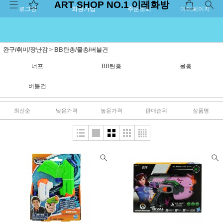
ART SHOP NO.1 이레화방
로그인
회원가입
주문조회
마이페이지
완구/취미/장난감
>
BB탄총/물총/버블건
너프
BB탄총
물총
버블건
최신순
낮은가격
높은가격
판매순위
상품명