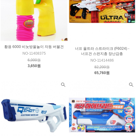
황용 6000 비눗방울놀이 자동 버블건
너프 울트라 스트라이크 (F6024) -
NO-11408375
너프건 스펀지총 장난감총
6,000원
NO-11414486
3,650원
82,200원
65,760원