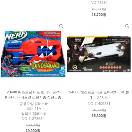
NO-74236
41,000원
28,700원
23400 해즈브로 너프 랩터의 공격
94000 해즈브로 너프 오버워치 라이벌
(F2475) - 너프건 스펀지총 장난감총
리퍼 (E5026)
· 공룡모양 블래스터
NO-11406231
· 최대 21M
94,000원
· 컴팩트 블래스터
65,800원
NO-11378634
23,400원
19,900원