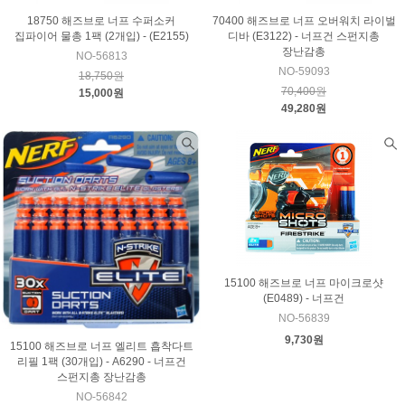
18750 해즈브로 너프 수퍼소커
70400 해즈브로 너프 오버워치 라이벌
집파이어 물총 1팩 (2개입) - (E2155)
디바 (E3122) - 너프건 스펀지총
장난감총
NO-56813
NO-59093
18,750원
70,400원
15,000원
49,280원
15100 해즈브로 너프 마이크로샷
(E0489) - 너프건
NO-56839
9,730원
15100 해즈브로 너프 엘리트 흡착다트
리필 1팩 (30개입) - A6290 - 너프건
스펀지총 장난감총
NO-56842