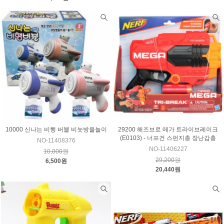
10000 신나는 비행 버블 비눗방울놀이
29200 해즈브로 메가 트라이브레이크
(E0103) - 너프건 스펀지총 장난감총
NO-11408376
NO-11406227
10,000원
29,200원
6,500원
20,440원