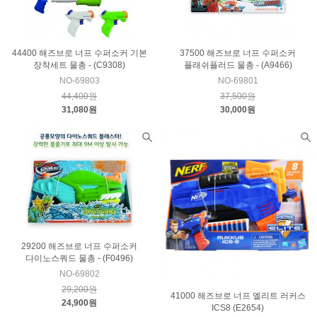
44400 해즈브로 너프 수퍼소커 기본
37500 해즈브로 너프 수퍼소커
장착세트 물총 - (C9308)
플래쉬플러드 물총 - (A9466)
NO-69803
NO-69801
44,400원
37,500원
31,080원
30,000원
29200 해즈브로 너프 수퍼소커
다이노스쿼드 물총 - (F0496)
NO-69802
29,200원
41000 해즈브로 너프 엘리트 러커스
24,900원
ICS8 (E2654)