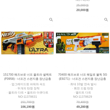
NO-74243
25,000원
20,000원
151700 해즈브로 너프 울트라 셀렉트
70400 해즈브로 너프 헤일로 불독 SG
(F0958) - 너프건 스펀지총 장난감총
(E9271) - 너프건 스펀지총 장난감총
· 업그레이드된 파워와 속도
· 최대 10발 연속 발사
· 두개의 탄창 장착
· 회전 드럼 탄창
· 울트라 다트 + 울트라 아큐다트
· 엘리트 다트
NO-11378631
NO-11378629
151,700원
70,400원
106,190원
49,280원