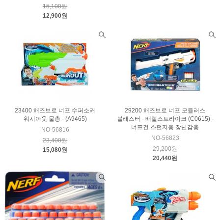
15,100원
12,900원
23400 해즈브로 너프 수퍼소커
29200 해즈브로 너프 모듈러스
워시아웃 물총 - (A9465)
블래스터 - 배럴스트라이크 (C0615) -
너프건 스펀지총 장난감총
NO-56816
NO-56823
23,400원
29,200원
15,080원
20,440원