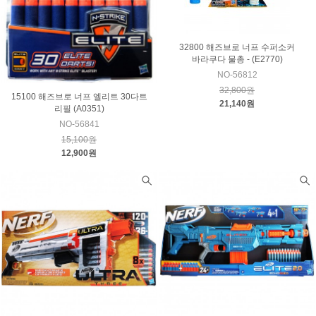
32800 해즈브로 너프 수퍼소커
바라쿠다 물총 - (E2770)
NO-56812
32,800원
15100 해즈브로 너프 엘리트 30다트
21,140원
리필 (A0351)
NO-56841
15,100원
12,900원