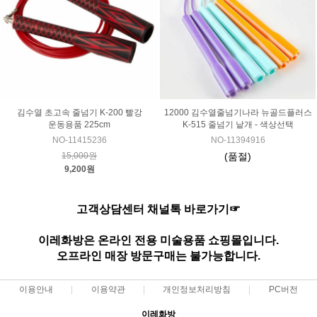
김수열 초고속 줄넘기 K-200 빨강
12000 김수열줄넘기나라 뉴골드플러스
운동용품 225cm
K-515 줄넘기 낱개 - 색상선택
NO-11415236
NO-11394916
15,000원
(품절)
9,200원
고객상담센터 채널톡 바로가기☞
이레화방은 온라인 전용 미술용품 쇼핑몰입니다.
오프라인 매장 방문구매는 불가능합니다.
이용안내
이용약관
개인정보처리방침
PC버전
이레화방