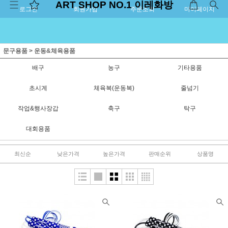
ART SHOP NO.1 이레화방
로그인
회원가입
주문조회
마이페이지
문구용품
>
운동&체육용품
배구
농구
기타용품
초시계
체육복(운동복)
줄넘기
작업&행사장갑
축구
탁구
대회용품
최신순
낮은가격
높은가격
판매순위
상품명