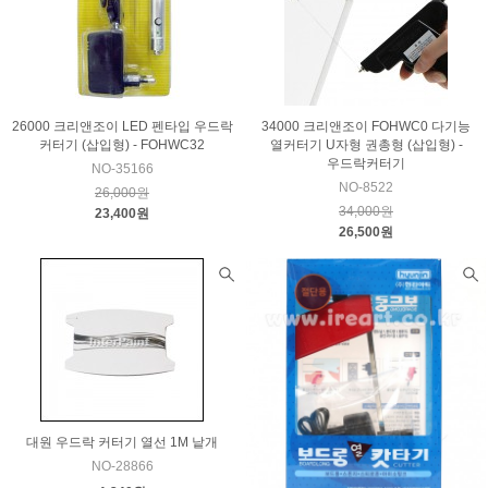
26000 크리앤조이 LED 펜타입 우드락
34000 크리앤조이 FOHWC0 다기능
커터기 (삽입형) - FOHWC32
열커터기 U자형 권총형 (삽입형) -
우드락커터기
NO-35166
NO-8522
26,000원
34,000원
23,400원
26,500원
대원 우드락 커터기 열선 1M 낱개
NO-28866