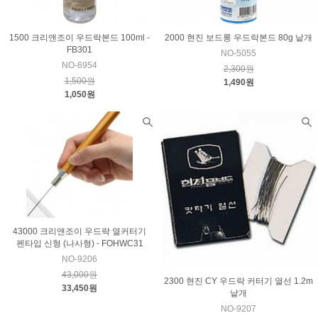
1500 크리앤조이 우드락본드 100ml -
2000 현진 보드롱 우드락본드 80g 낱개
FB301
NO-5055
NO-6954
2,300원
1,500원
1,490원
1,050원
43000 크리앤조이 우드락 열커터기
펜타입 신형 (나사형) - FOHWC31
NO-9206
43,000원
2300 현진 CY 우드락 커터기 열선 1.2m
33,450원
낱개
NO-9207