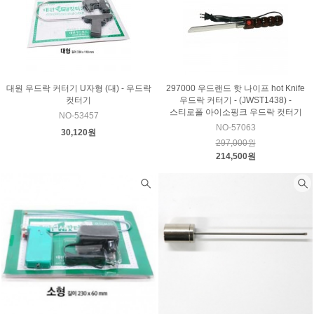
대원 우드락 커터기 U자형 (대) - 우드락
297000 우드랜드 핫 나이프 hot Knife
컷터기
우드락 커터기 - (JWST1438) -
스티로폴 아이소핑크 우드락 컷터기
NO-53457
NO-57063
30,120원
297,000원
214,500원