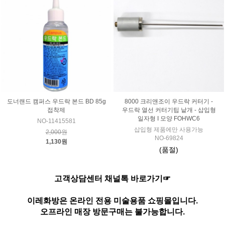
도너랜드 캠퍼스 우드락 본드 BD 85g
8000 크리앤조이 우드락 커터기 -
접착제
우드락 열선 커터기팁 낱개 - 삽입형
일자형 I 모양 FOHWC6
NO-11415581
삽입형 제품에만 사용가능
2,000원
NO-69824
1,130원
(품절)
고객상담센터 채널톡 바로가기☞
이레화방은 온라인 전용 미술용품 쇼핑몰입니다.
오프라인 매장 방문구매는 불가능합니다.