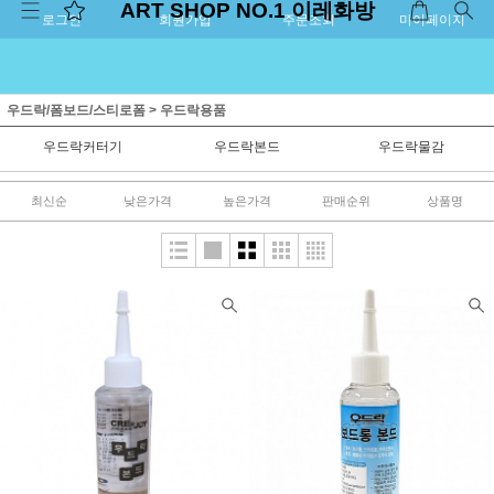
ART SHOP NO.1 이레화방
로그인
회원가입
주문조회
마이페이지
우드락/폼보드/스티로폼
>
우드락용품
우드락커터기
우드락본드
우드락물감
최신순
낮은가격
높은가격
판매순위
상품명