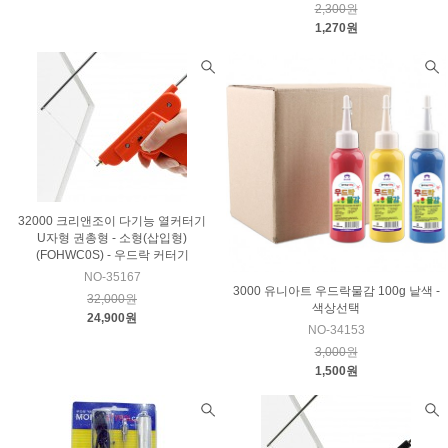
2,300원
1,270원
32000 크리앤조이 다기능 열커터기
U자형 권총형 - 소형(삽입형)
(FOHWC0S) - 우드락 커터기
NO-35167
3000 유니아트 우드락물감 100g 낱색 -
32,000원
색상선택
24,900원
NO-34153
3,000원
1,500원