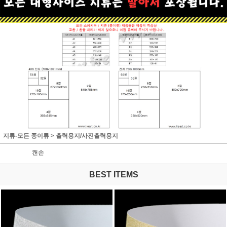
지류-모든 종이류
>
출력용지/사진출력용지
캔손
BEST ITEMS