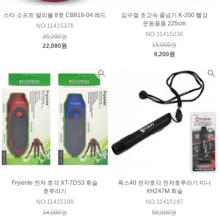
스타 소프트 발리볼 8호 CB818-04 레드
김수열 초고속 줄넘기 K-200 빨강
운동용품 225cm
NO-11415376
NO-11415236
35,200원
15,000원
22,080원
9,200원
Fryxinte 전자 호각 XT-7DS3 휘슬
폭스40 전자호각 전자호루라기 미니
호루라기
XH247M 휘슬
NO-11415198
NO-11415197
34,000원
50,000원