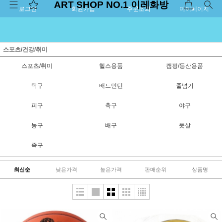
ART SHOP NO.1 이레화방
로그인
회원가입
주문조회
마이페이지
스포츠/건강/취미
스포츠/취미
헬스용품
캠핑/등산용품
탁구
배드민턴
줄넘기
피구
축구
야구
농구
배구
풋살
족구
최신순
낮은가격
높은가격
판매순위
상품명