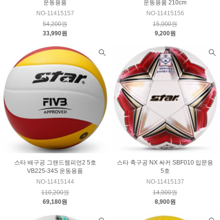
운동용품
운동용품 210cm
NO-11415157
NO-11415156
54,200원
15,000원
33,990원
9,200원
스타 배구공 그랜드챔피언2 5호
스타 축구공 NX 싸커 SBF010 입문용
VB225-34S 운동용품
5호
NO-11415144
NO-11415137
110,200원
14,000원
69,180원
8,900원