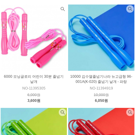
6000 모닝글로리 어린이 30분 줄넘기
10000 김수열줄넘기나라 뉴고급형 96-
낱개
001A(K-020) 줄넘기 낱개 - 파랑
NO-11395305
NO-11394919
6,000원
10,000원
3,600원
6,050원