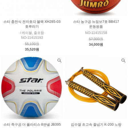
스타 충전식 전자호각 블랙 XH285-03
스타 농구공 뉴점보7호 BB417
호루라기
운동용품
/ 케이블, 줄포함
NO-11415158
NO-11415192
57,000원
55,100원
34,000원
35,520원
스타 족구공 더 폴라리스 8판넬 JB395
김수열 초고속 줄넘기 K-200 노랑