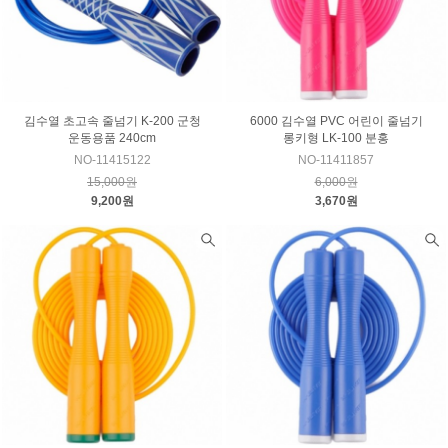
김수열 초고속 줄넘기 K-200 군청
6000 김수열 PVC 어린이 줄넘기
운동용품 240cm
롱키형 LK-100 분홍
NO-11415122
NO-11411857
15,000원
6,000원
9,200원
3,670원