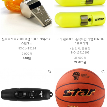
윤프로젝트 2000 고급 쇠호각 호루라기
스타 전자호각 손목타입 라임 XH260-
스텐레스
57 호루라기
NO-11415194
/ 건전지, 줄포함
NO-11415193
2,000원
38,000원
840원
22,670원