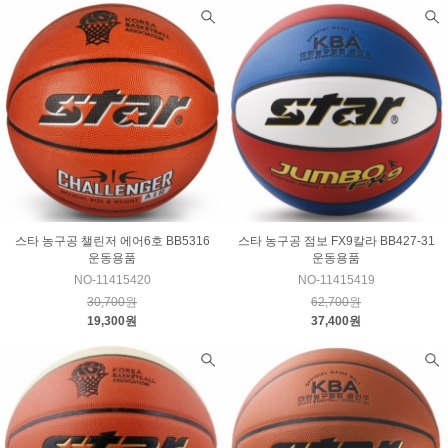
스타 농구공 챌린저 에어6호 BB5316
스타 농구공 점보 FX9칼라 BB427-31
운동용품
운동용품
NO-11415420
NO-11415419
30,700원
62,700원
19,300원
37,400원