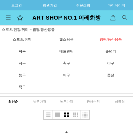
로그인
회원가입
주문조회
마이페이지
ART SHOP NO.1 이레화방
스포츠/건강/취미
>
캠핑/등산용품
스포츠/취미
헬스용품
캠핑/등산용품
탁구
배드민턴
줄넘기
피구
축구
야구
농구
배구
풋살
족구
최신순
낮은가격
높은가격
판매순위
상품명