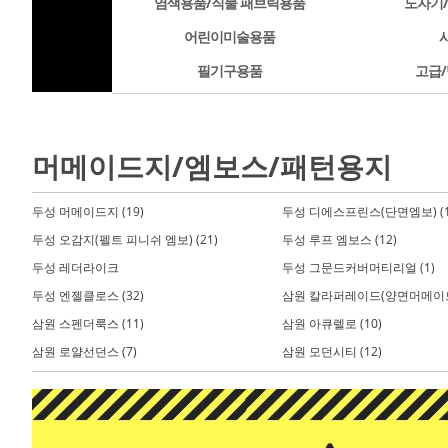
염색용품/직물 패브릭용품
도자기
어린이미술용품
필기구용품
고급/
머메이드지/엠보스/패턴용지
두성 머메이드지 (19)
두성 디에스프린스(단면엠보) (1
두성 오감지(펠트 피니쉬 엠보) (21)
두성 루프 엠보스 (12)
두성 레더라이크
두성 그문드커버머티리얼 (1)
두성 엔젤클로스 (32)
삼원 칼라퍼레이드(양면머메이드지
삼원 스펜더룩스 (11)
삼원 아큐렐로 (10)
삼원 로얄선던스 (7)
삼원 모던시티 (12)