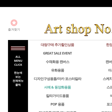
즐겨찾기
대량구매 추가할인상품
한정
GREAT SALE EVENT
ALL
MENU
수채화용 캔버스
캔버
CLICK
유화용품
아
한눈에
보는
디자인구성용품/마카 포스터칼라
스케치
전체메뉴
클릭
서예 & 동양화용품
스
칼라가이드용품
POP 용품
포