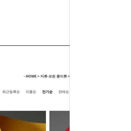
- HOME
>
지류-모든 종이류
>
머메이드지/엠보스/패턴용지
최근등록순
이름순
인기순
판매순
높은가격순
낮은가격순