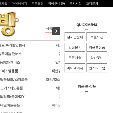
원가입
마이페이지
주문조회
장바구니 (
0
)
공지사항
고객문의
QUICK MENU
실시간순위
브랜드관
웬트 특가할인행사
지그 특가할인행사
입점문의
최근본상품
알루미늄 캔버스
검정색 캔버스
주문내역
장바구니
동양화 캔버스
알키드물감 및 용품
마이페이지
인스타그램
파스텔용품
색연필/연필/드로잉용품
락/폼보드/스티로폼
조각/조소용품/클레이/판화용품
최근 본 상품
도기 / 제도용품
색종이 & 종이접기
형/창작/공예/DIY
기타화방용품
네일아트용품
페이스페인팅/미용용품