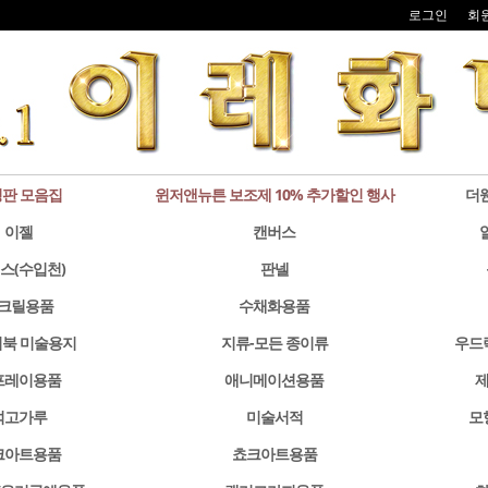
로그인
회
판 모음집
윈저앤뉴튼 보조제 10% 추가할인 행사
더
이젤
캔버스
스(수입천)
판넬
크릴용품
수채화용품
북 미술용지
지류-모든 종이류
우드
프레이용품
애니메이션용품
제
석고가루
미술서적
모
크아트용품
쵸크아트용품