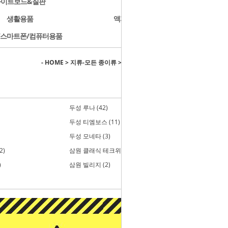
화이트보드&칠판
문구용품
생활용품
액자/사진첩/앨범
/스마트폰/컴퓨터용품
개인결제
- HOME
>
지류-모든 종이류
>
머메이드지/엠보스/패턴용지
두성 루나 (42)
두성 티엠보스 (11)
두성 모네타 (3)
2)
삼원 클래식 테크위브 (3)
)
삼원 빌리지 (2)