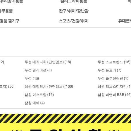
/유리공예용품
캘리그라피용품
사무용품
완구/취미/장난감
명품 필기구
스포츠/건강/취미
휴대폰
2)
두성 매직터치 (단면엠보) (18)
두성 스코트랜드 (16)
두성 일레이션 (8)
두성 플로라 (7)
두성 리프
두성 솔루션린넨 (1)
) (56)
삼원 매직터치 (단면엠보) (100)
삼원 리브스디자인 (1
삼원 미스트랄 (16)
삼원 비앤비 B&B (46
삼원 에쎄 (4)