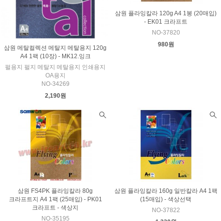
삼원 플라잉칼라 120g A4 1봉 (20매입)
- EK01 크라프트
NO-37820
980원
삼원 메탈컬렉션 메탈지 메탈용지 120g
A4 1팩 (10장) - MK12.잉크
펄용지 펄지 메탈지 메탈용지 인쇄용지
OA용지
NO-34269
2,190원
삼원 FS4PK 플라잉칼라 80g
삼원 플라잉칼라 160g 일반칼라 A4 1팩
크라프트지 A4 1팩 (25매입) - PK01
(15매입) - 색상선택
크라프트 - 색상지
NO-37822
NO-35195