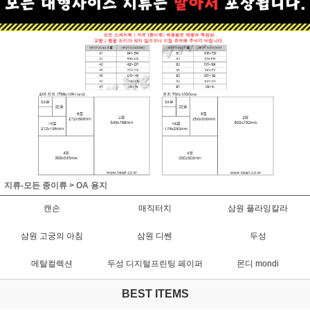
지류-모든 종이류
>
OA 용지
캔손
매직터치
삼원 플라잉칼라
삼원 고궁의 아침
삼원 디쎈
두성
메탈컬렉션
두성 디지털프린팅 페이퍼
몬디 mondi
BEST ITEMS