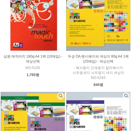
삼원 매직터치 180g A4 1팩 (10매입) -
두성 OA 팬시페이퍼 색상지 80g A4 1팩
색상선택
(25매입) - 색상선택
NO-5105
- 복사용지 인쇄용지 칼라복사지
사무용색지 사무용지 색지 색상지
1,760원
NO-5293
840원