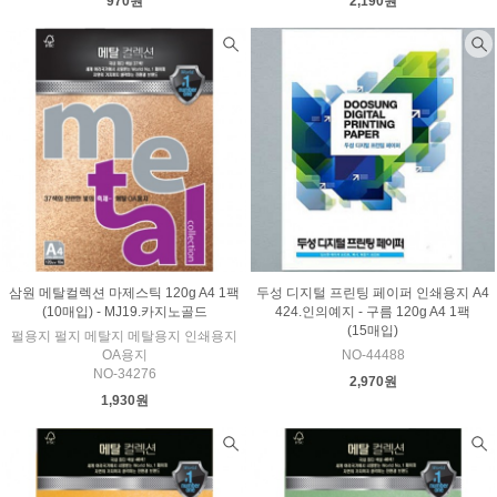
970원
2,190원
삼원 메탈컬렉션 마제스틱 120g A4 1팩
두성 디지털 프린팅 페이퍼 인쇄용지 A4
(10매입) - MJ19.카지노골드
424.인의예지 - 구름 120g A4 1팩
(15매입)
펄용지 펄지 메탈지 메탈용지 인쇄용지
OA용지
NO-44488
NO-34276
2,970원
1,930원