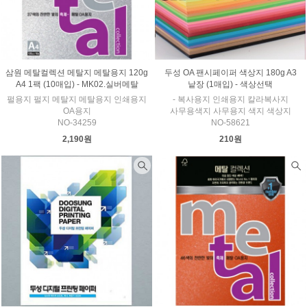
삼원 메탈컬렉션 메탈지 메탈용지 120g
두성 OA 팬시페이퍼 색상지 180g A3
A4 1팩 (10매입) - MK02.실버메탈
낱장 (1매입) - 색상선택
펄용지 펄지 메탈지 메탈용지 인쇄용지
- 복사용지 인쇄용지 칼라복사지
OA용지
사무용색지 사무용지 색지 색상지
NO-34259
NO-58621
2,190원
210원