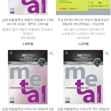
삼원 메탈컬렉션 메탈지 메탈용지 120g
두성 OA 팬시페이퍼 색상지 형광색상지
A4 1팩 (10장) - MP32.그레이펄
80g A4 1팩 (25매입) - 색상선택
펄용지 펄지 메탈지 메탈용지 인쇄용지
- 복사용지 인쇄용지 칼라복사지
OA용지
사무용색지 사무용지 색지 색상지
NO-34290
NO-5294
1,900원
1,220원
삼원 메탈컬렉션 마제스틱 120g A4 1팩
삼원 메탈컬렉션 마제스틱 T01 120g A4