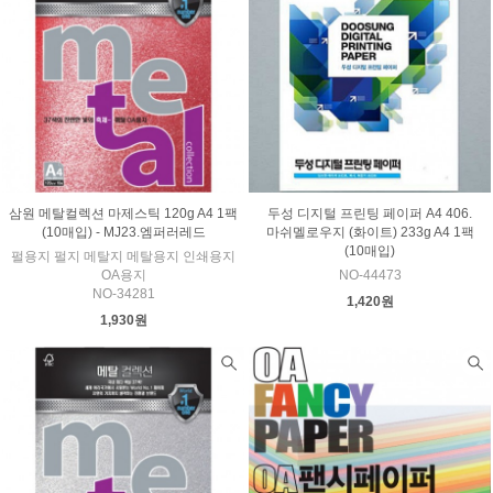
삼원 메탈컬렉션 마제스틱 120g A4 1팩
두성 디지털 프린팅 페이퍼 A4 406.
(10매입) - MJ23.엠퍼러레드
마쉬멜로우지 (화이트) 233g A4 1팩
(10매입)
펄용지 펄지 메탈지 메탈용지 인쇄용지
OA용지
NO-44473
NO-34281
1,420원
1,930원