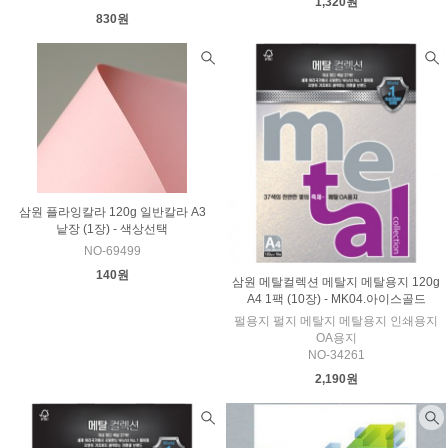
1,320원
830원
삼원 플라잉칼라 120g 일반칼라 A3
낱장 (1장) - 색상선택
NO-69499
140원
삼원 메탈컬렉션 메탈지 메탈용지 120g
A4 1팩 (10장) - MK04.아이스골드
펄용지 펄지 메탈지 메탈용지 인쇄용지
OA용지
NO-34261
2,190원