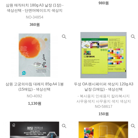
980원
삼원 매직터치 180g A3 낱장 (1장) -
색상선택 - 단면머메이드지 색상지
NO-34854
360원
삼원 고궁의아침 대례지 85g A4 1봉
두성 OA 팬시페이퍼 색상지 120g A3
(15매입) - 색상선택
낱장 (1매입) - 색상선택
NO-4092
- 복사용지 인쇄용지 칼라복사지
사무용색지 사무용지 색지 색상지
1,130원
NO-58617
150원