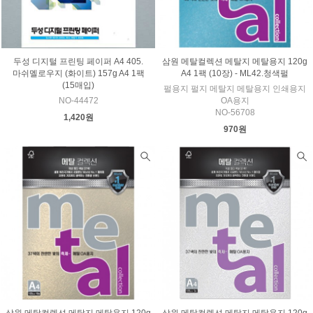
두성 디지털 프린팅 페이퍼 A4 405.
삼원 메탈컬렉션 메탈지 메탈용지 120g
마쉬멜로우지 (화이트) 157g A4 1팩
A4 1팩 (10장) - ML42.청색펄
(15매입)
펄용지 펄지 메탈지 메탈용지 인쇄용지
NO-44472
OA용지
NO-56708
1,420원
970원