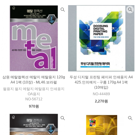
삼원 메탈컬렉션 메탈지 메탈용지 120g
두성 디지털 프린팅 페이퍼 인쇄용지 A4
A4 1팩 (10장) - ML46.보라펄
425.인의예지 - 구름 170g A4 1팩
(10매입)
펄용지 펄지 메탈지 메탈용지 인쇄용지
OA용지
NO-44489
NO-56712
2,270원
970원