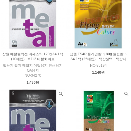
삼원 메탈컬렉션 마제스틱 120g A4 1팩
삼원 FS4P 플라잉칼라 80g 일반칼라
(10매입) - MJ13.마블화이트
A4 1팩 (25매입) - 색상선택 - 색상지
펄용지 펄지 메탈지 메탈용지 인쇄용지
NO-35194
OA용지
1,140원
NO-34270
1,430원