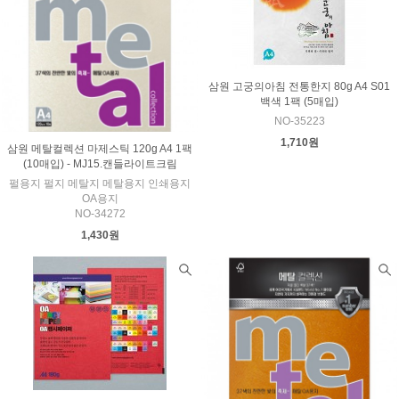
삼원 고궁의아침 전통한지 80g A4 S01
백색 1팩 (5매입)
NO-35223
1,710원
삼원 메탈컬렉션 마제스틱 120g A4 1팩
(10매입) - MJ15.캔들라이트크림
펄용지 펄지 메탈지 메탈용지 인쇄용지
OA용지
NO-34272
1,430원