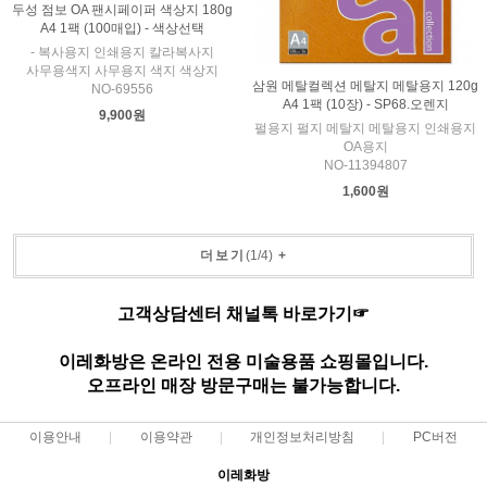
두성 점보 OA 팬시페이퍼 색상지 180g
A4 1팩 (100매입) - 색상선택
- 복사용지 인쇄용지 칼라복사지
사무용색지 사무용지 색지 색상지
삼원 메탈컬렉션 메탈지 메탈용지 120g
NO-69556
A4 1팩 (10장) - SP68.오렌지
9,900원
펄용지 펄지 메탈지 메탈용지 인쇄용지
OA용지
NO-11394807
1,600원
더보기
(
1
/
4
)
+
고객상담센터 채널톡 바로가기☞
이레화방은 온라인 전용 미술용품 쇼핑몰입니다.
오프라인 매장 방문구매는 불가능합니다.
이용안내
이용약관
개인정보처리방침
PC버전
이레화방