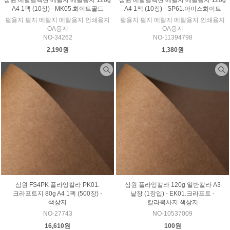
삼원 메탈컬렉션 메탈지 메탈용지 120g
삼원 메탈컬렉션 메탈지 메탈용지 120g
A4 1팩 (10장) - MK05.화이트골드
A4 1팩 (10장) - SP61.아이스화이트
펄용지 펄지 메탈지 메탈용지 인쇄용지
펄용지 펄지 메탈지 메탈용지 인쇄용지
OA용지
OA용지
NO-34262
NO-11394798
2,190원
1,380원
삼원 FS4PK 플라잉칼라 PK01.
삼원 플라잉칼라 120g 일반칼라 A3
크라프트지 80g A4 1팩 (500장) -
낱장 (1장입) - EK01.크라프트 -
색상지
칼라복사지 색상지
NO-27743
NO-10537009
16,610원
100원