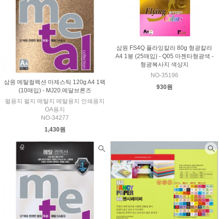
삼원 FS4Q 플라잉칼라 80g 형광칼라
A4 1봉 (25매입) - Q05 마젠타형광색 -
형광복사지 색상지
NO-35196
삼원 메탈컬렉션 마제스틱 120g A4 1팩
930원
(10매입) - MJ20.메달브론즈
펄용지 펄지 메탈지 메탈용지 인쇄용지
OA용지
NO-34277
1,430원