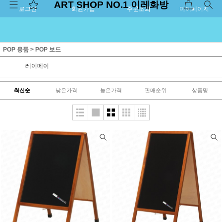
ART SHOP NO.1 이레화방
로그인
회원가입
주문조회
마이페이지
POP 용품
>
POP 보드
레이메이
최신순
낮은가격
높은가격
판매순위
상품명