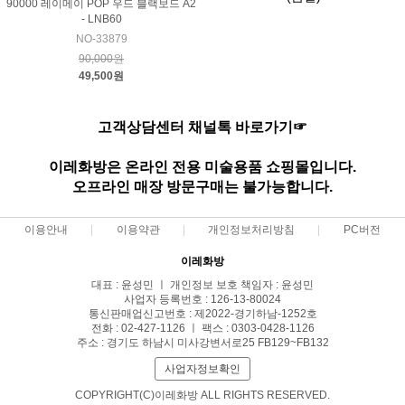
90000 레이메이 POP 우드 블랙보드 A2
- LNB60
NO-33879
90,000원
49,500원
고객상담센터 채널톡 바로가기☞
이레화방은 온라인 전용 미술용품 쇼핑몰입니다.
오프라인 매장 방문구매는 불가능합니다.
이용안내
이용약관
개인정보처리방침
PC버전
이레화방
대표 : 윤성민 ㅣ 개인정보 보호 책임자 : 윤성민
사업자 등록번호 : 126-13-80024
통신판매업신고번호 : 제2022-경기하남-1252호
전화 : 02-427-1126 ㅣ 팩스 : 0303-0428-1126
주소 : 경기도 하남시 미사강변서로25 FB129~FB132
사업자정보확인
COPYRIGHT(C)이레화방 ALL RIGHTS RESERVED.