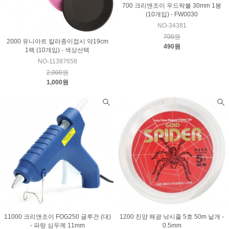
700 크리앤조이 우드락볼 30mm 1봉
(10개입) - FW0030
NO-34381
700원
2000 유니아트 칼라종이접시 약19cm
490원
1팩 (10개입) - 색상선택
NO-11387658
2,000원
1,000원
11000 크리앤조이 FOG250 글루건 (대)
1200 진양 해광 낚시줄 5호 50m 낱개 -
- 파랑 심두께 11mm
0.5mm