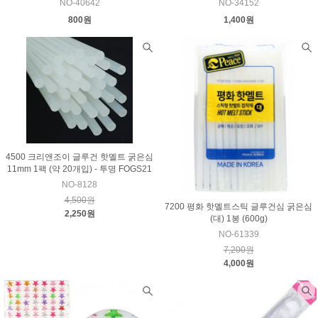
NO-40642
NO-34152
800원
1,400원
4500 크리앤조이 글루건 핫멜트 굵은심
11mm 1팩 (약 20개입) - 투명 FOGS21
NO-8128
4,500원
7200 평화 핫멜트스틱 글루건심 굵은심
2,250원
(대) 1봉 (600g)
NO-61339
7,200원
4,000원