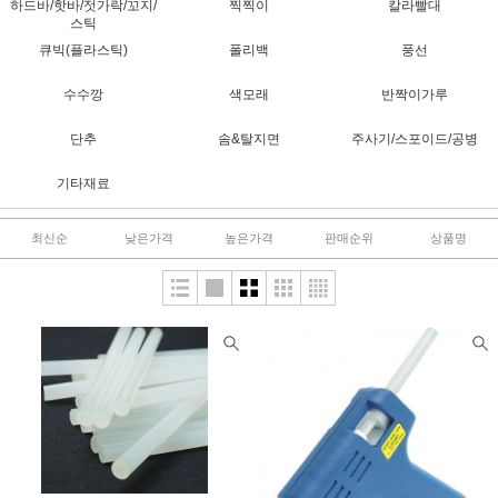
하드바/핫바/젓가락/꼬지/
찍찍이
칼라빨대
스틱
큐빅(플라스틱)
폴리백
풍선
수수깡
색모래
반짝이가루
단추
솜&탈지면
주사기/스포이드/공병
기타재료
최신순
낮은가격
높은가격
판매순위
상품명