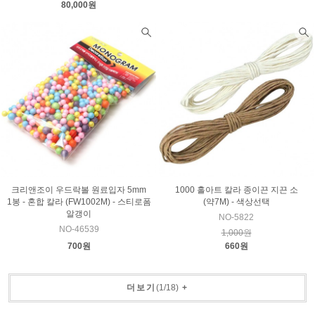
80,000원
크리앤조이 우드락볼 원료입자 5mm
1000 홀아트 칼라 종이끈 지끈 소
1봉 - 혼합 칼라 (FW1002M) - 스티로폼
(약7M) - 색상선택
알갱이
NO-5822
NO-46539
1,000원
700원
660원
더보기
(
1
/
18
)
+