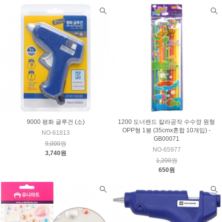
9000 평화 글루건 (소)
1200 도너랜드 칼라공작 수수깡 원형
OPP형 1봉 (35cmx혼합 10개입) -
NO-61813
GB00071
9,000원
NO-65977
3,740원
1,200원
650원