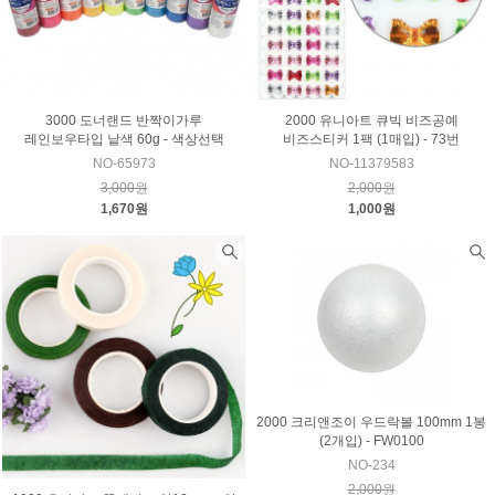
3000 도너랜드 반짝이가루
2000 유니아트 큐빅 비즈공예
레인보우타입 낱색 60g - 색상선택
비즈스티커 1팩 (1매입) - 73번
NO-65973
NO-11379583
3,000원
2,000원
1,670원
1,000원
2000 크리앤조이 우드락볼 100mm 1봉
(2개입) - FW0100
NO-234
2,000원