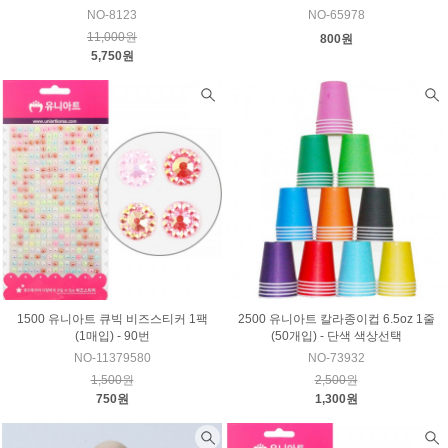
NO-8123
NO-65978
11,000원
800원
5,750원
1500 유니아트 큐빅 비즈스티커 1팩
2500 유니아트 칼라종이컵 6.5oz 1줄
(1매입) - 90번
(50개입) - 단색 색상선택
NO-11379580
NO-73932
1,500원
2,500원
750원
1,300원