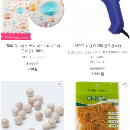
1500 유니아트 큐빅 비즈스티커 1팩
16000 화신 G-250 글루건 (대)
(1매입) - 86번
핫멜트(대) 전용 170x140x33mm 40W -
NO-11379575
GL-40W
NO-50137
1,500원
16,000원
750원
7,560원