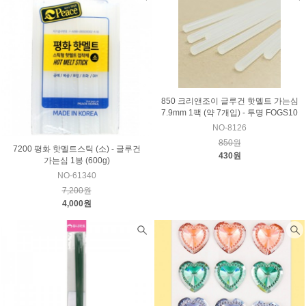
850 크리앤조이 글루건 핫멜트 가는심
7.9mm 1팩 (약 7개입) - 투명 FOGS10
NO-8126
850원
7200 평화 핫멜트스틱 (소) - 글루건
430원
가는심 1봉 (600g)
NO-61340
7,200원
4,000원