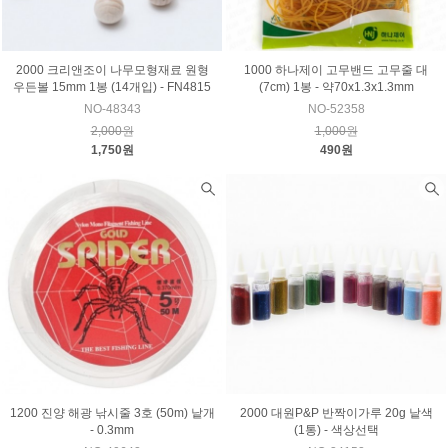
2000 크리앤조이 나무모형재료 원형
1000 하나제이 고무밴드 고무줄 대
우든볼 15mm 1봉 (14개입) - FN4815
(7cm) 1봉 - 약70x1.3x1.3mm
NO-48343
NO-52358
2,000원
1,000원
1,750원
490원
1200 진양 해광 낚시줄 3호 (50m) 낱개
2000 대원P&P 반짝이가루 20g 낱색
- 0.3mm
(1통) - 색상선택