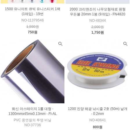
1500 유니아트 큐빅 유니스티커 1팩
2000 크리앤조이 나무모형재료 원형
(1매입) - 19번
우든볼 20mm 1봉 (9개입) - FN4820
NO-11379546
NO-48344
1,500원
2,000원
750원
1,750원
화신 아스테이지 1롤 대형 -
1200 진양 해광 낚시줄 2호 (50m) 낱개
1300mmx45mx0.13mm - FI-AL
- 0.2mm
PVC 중연질의 투명 비닐
NO-40641
NO-37736
800원