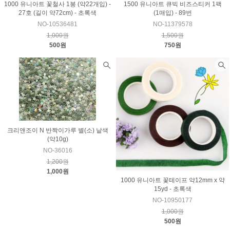
1000 유니아트 꽃철사 1봉 (약22개입) -
1500 유니아트 큐빅 비즈스티커 1팩
27호 (길이 약72cm) - 초록색
(1매입) - 89번
NO-10536481
NO-11379578
1,000원
1,500원
500원
750원
크리앤조이 N 반짝이가루 별(소) 낱색
(약10g)
NO-36016
1,200원
1,000원
1000 유니아트 꽃테이프 약12mm x 약
15yd - 초록색
NO-10950177
1,000원
500원