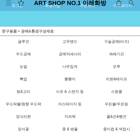
ART SHOP NO.1 이레화방
로그인
회원가입
주문조회
마이페이지
문구용품
>
공예&환경구성재료
글루건
고무밴드
구슬공예(비즈)
우드공예
공예악세사리
꽈배기끈
눈알
나무집게
모루
빽업
뿅뿅이
리본&테이프
링&고리
사포 & 스펀지 등
스팡클
우드락볼/원형 우드락
아스테이지 등
우든볼/우든링
장식리본
지퍼백
줄&끈&빵끈
장식꽃
종 & 방울
종이컵 & 색접시