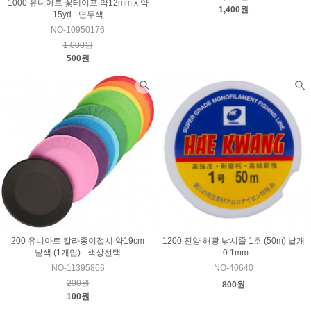
1000 유니아트 꽃테이프 약12mm x 약
1,400원
15yd - 연두색
NO-10950176
1,000원
500원
200 유니아트 칼라종이접시 약19cm
1200 진양 해광 낚시줄 1호 (50m) 낱개
낱색 (1개입) - 색상선택
- 0.1mm
NO-11395866
NO-40640
200원
800원
100원