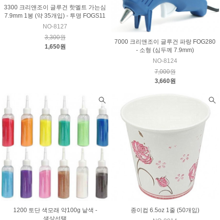
3300 크리앤조이 글루건 핫멜트 가는심
7.9mm 1봉 (약 35개입) - 투명 FOGS11
NO-8127
3,300원
7000 크리앤조이 글루건 파랑 FOG280
1,650원
- 소형 (심두께 7.9mm)
NO-8124
7,000원
3,660원
1200 토단 색모래 약100g 낱색 -
종이컵 6.5oz 1줄 (50개입)
색상선택