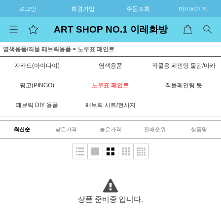
로그인
회원가입
주문조회
마이페이지
ART SHOP NO.1 이레화방
염색용품/직물 패브릭용품
>
노루표 페인트
자카드(아이다이)
염색용품
직물용 페인팅 물감/마카
핑고(PINGO)
노루표 페인트
직물페인팅 붓
패브릭 DIY 용품
패브릭 시트/전사지
최신순
낮은가격
높은가격
판매순위
상품명
상품 준비중 입니다.