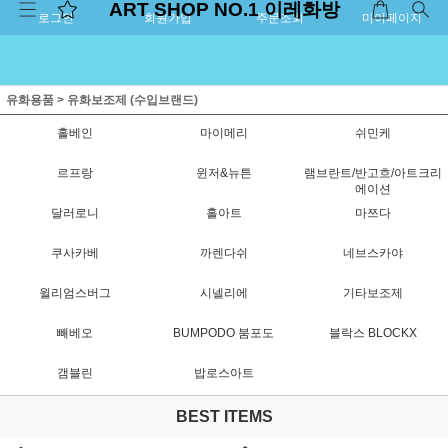
ART SHOP NO.1 이레화방
로그인
회원가입
주문조회
마이페이지
유화용품
>
유화보조제 (수입브랜드)
홀베인
마이메리
쉬민케
르프랑
윈저&뉴튼
램브란트/반고흐/아트크리
에이션
달러로니
홀아트
마쯔다
쿠사카베
까렌다쉬
네브스카야
윌리엄스버그
시넬리에
기타보조제
빼베오
BUMPODO 붐포도
블락스 BLOCKX
갬블린
밥로스아트
BEST ITEMS