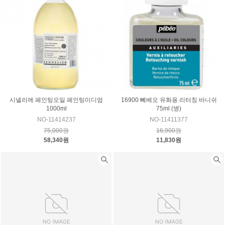
시넬리에 페인팅오일 페인팅미디엄
16900 뻬베오 유화용 리터칭 바니쉬
1000ml
75ml (병)
NO-11414237
NO-11411377
75,000원
16,900원
58,340원
11,830원