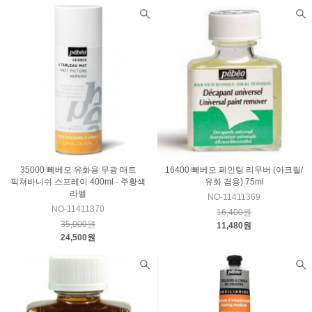
35000 뻬베오 유화용 무광 매트
16400 뻬베오 페인팅 리무버 (아크릴/
픽쳐바니쉬 스프레이 400ml - 주황색
유화 겸용) 75ml
라벨
NO-11411369
NO-11411370
16,400원
35,000원
11,480원
24,500원