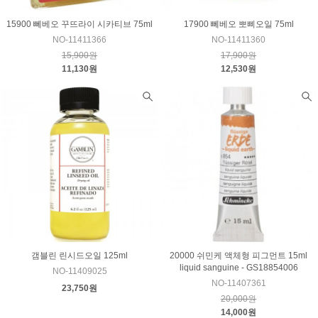
15900 뻬베오 꾸뜨라이 시카티브 75ml
17900 뻬베오 뽀삐오일 75ml
NO-11411366
NO-11411360
15,900원
17,900원
11,130원
12,530원
갬블린 린시드오일 125ml
20000 쉬민케 액체형 피그먼트 15ml
liquid sanguine - GS18854006
NO-11409025
NO-11407361
23,750원
20,000원
14,000원