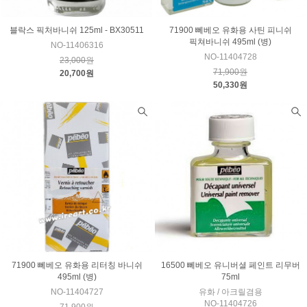
블락스 픽처바니쉬 125ml - BX30511
71900 뻬베오 유화용 사틴 피니쉬
픽쳐바니쉬 495ml (병)
NO-11406316
NO-11404728
23,000원
71,900원
20,700원
50,330원
71900 뻬베오 유화용 리터칭 바니쉬
16500 뻬베오 유니버셜 페인트 리무버
495ml (병)
75ml
NO-11404727
유화 / 아크릴겸용
NO-11404726
71,900원