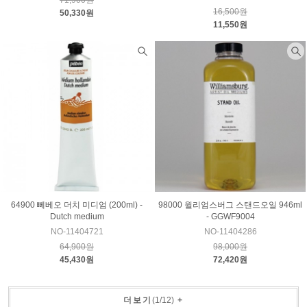
16,500원
50,330원
11,550원
64900 뻬베오 더치 미디엄 (200ml) -
98000 윌리엄스버그 스탠드오일 946ml
Dutch medium
- GGWF9004
NO-11404721
NO-11404286
64,900원
98,000원
45,430원
72,420원
더보기
(
1
/
12
)
+