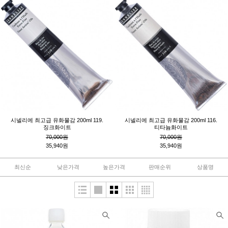
시넬리에 최고급 유화물감 200ml 119.
시넬리에 최고급 유화물감 200ml 116.
징크화이트
티타늄화이트
70,000원
70,000원
35,940원
35,940원
최신순
낮은가격
높은가격
판매순위
상품명