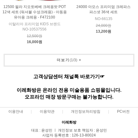
12500 필라 지오토베베 크레용팟 POT
24000 아모스 프리미엄 크레파스
12색 세트 (워셔블 수성크레용) - 아동용
파스넷 36색 세트
유아용 크레용 - F472100
NO-66135
이탈리아 프리미엄 KIDS 브랜드
24,000원
NO-10537556
13,200원
12,500원
16,000원
더보기
(
1
/
3
)
+
고객상담센터 채널톡 바로가기☞
이레화방은 온라인 전용 미술용품 쇼핑몰입니다.
오프라인 매장 방문구매는 불가능합니다.
이용안내
이용약관
개인정보처리방침
PC버전
이레화방
대표 : 윤성민 ㅣ 개인정보 보호 책임자 : 윤성민
사업자 등록번호 : 126-13-80024