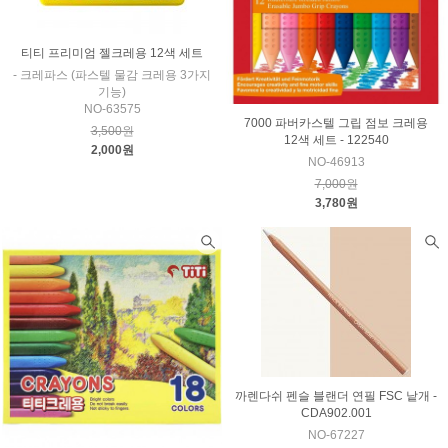
티티 프리미엄 젤크레용 12색 세트
- 크레파스 (파스텔 물감 크레용 3가지
기능)
NO-63575
7000 파버카스텔 그립 점보 크레용
3,500원
12색 세트 - 122540
2,000원
NO-46913
7,000원
3,780원
까렌다쉬 펜슬 블랜더 연필 FSC 낱개 -
CDA902.001
NO-67227