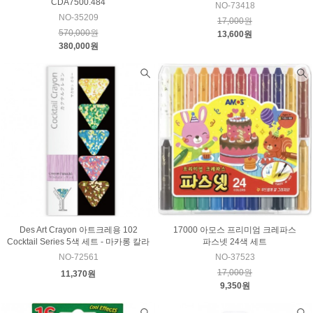
CDA7500.484
NO-73418
NO-35209
17,000원
570,000원
13,600원
380,000원
Des Art Crayon 아트크레용 102
17000 아모스 프리미엄 크레파스
Cocktail Series 5색 세트 - 마카롱 칼라
파스넷 24색 세트
NO-72561
NO-37523
17,000원
11,370원
9,350원