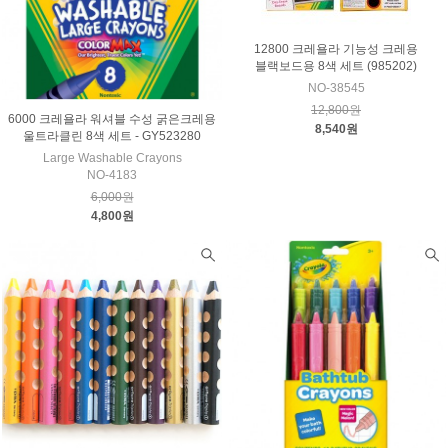
12800 크레욜라 기능성 크레용
블랙보드용 8색 세트 (985202)
NO-38545
12,800원
6000 크레욜라 워셔블 수성 굵은크레용
8,540원
울트라클린 8색 세트 - GY523280
Large Washable Crayons
NO-4183
6,000원
4,800원