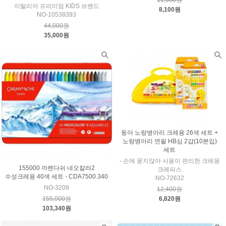
11,000원
이탈리아 프리미엄 KIDS 브랜드
8,100원
NO-10538393
44,000원
35,000원
동아 노랑병아리 크레용 26색 세트 +
노랑병아리 연필 HB심 2갑(10본입)
세트
- 손에 묻지않아 사용이 편리한 크레용
155000 까렌다쉬 네오칼라2
크레파스
수성크레용 40색 세트 - CDA7500.340
NO-72632
NO-3209
12,400원
155,000원
6,820원
103,340원