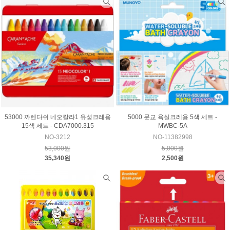
53000 까렌다쉬 네오칼라1 유성크레용
5000 문교 욕실크레용 5색 세트 -
15색 세트 - CDA7000.315
MWBC-5A
NO-3212
NO-11382998
53,000원
5,000원
35,340원
2,500원