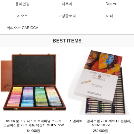
동아연필
사쿠라
Des Art
지오토
모닝글로리
마패드
까리오까 CARIOCA
BEST ITEMS
84000 문교 아티스트 프리미엄 소프트
시넬리에 오일파스텔 72색 세트 (기본칼라)
오일파스텔 72색 세트 목상자 MOPV-72W
- N132520.720
84,000원
280,000원