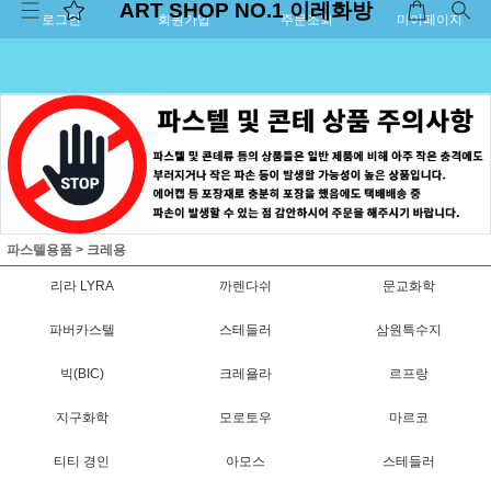
ART SHOP NO.1 이레화방
로그인
회원가입
주문조회
마이페이지
파스텔용품
>
크레용
리라 LYRA
까렌다쉬
문교화학
파버카스텔
스테들러
삼원특수지
빅(BIC)
크레욜라
르프랑
지구화학
모로토우
마르코
티티 경인
아모스
스테들러