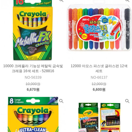
10000 크레욜라 기능성 메탈릭 금속빛
12000 아모스 파스넷 글라스펀 12색
크레용 16색 세트 - 528816
세트
NO-56339
NO-66137
10,000원
12,000원
6,670원
6,600원