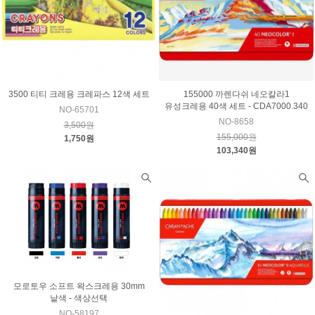
3500 티티 크레용 크레파스 12색 세트
155000 까렌다쉬 네오칼라1
유성크레용 40색 세트 - CDA7000.340
NO-65701
NO-8658
3,500원
155,000원
1,750원
103,340원
모로토우 소프트 왁스크레용 30mm
낱색 - 색상선택
NO-58197