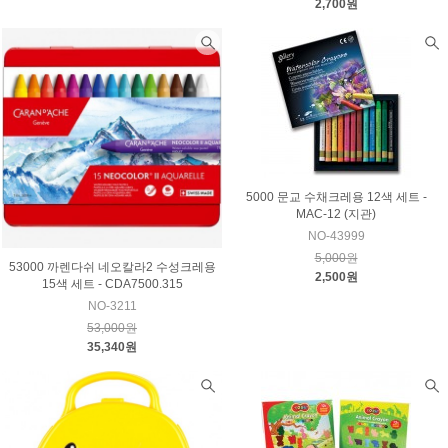
2,700원
5000 문교 수채크레용 12색 세트 -
MAC-12 (지관)
NO-43999
5,000원
53000 까렌다쉬 네오칼라2 수성크레용
2,500원
15색 세트 - CDA7500.315
NO-3211
53,000원
35,340원