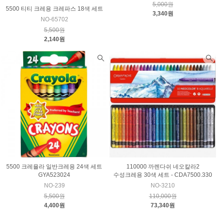
5,000원
5500 티티 크레용 크레파스 18색 세트
3,340원
NO-65702
5,500원
2,140원
5500 크레욜라 일반크레용 24색 세트
110000 까렌다쉬 네오칼라2
GYA523024
수성크레용 30색 세트 - CDA7500.330
NO-239
NO-3210
5,500원
110,000원
4,400원
73,340원