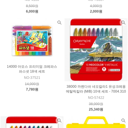
8,500원
4,000원
6,000원
2,000원
14000 아모스 프리미엄 크레파스
파스넷 18색 세트
NO-37521
14,000원
38000 까렌다쉬 네오칼라1 유성크레용
7,780원
메탈릭칼라 (M/B) 10색 세트 - 7004.310
NO-57422
38,000원
25,340원