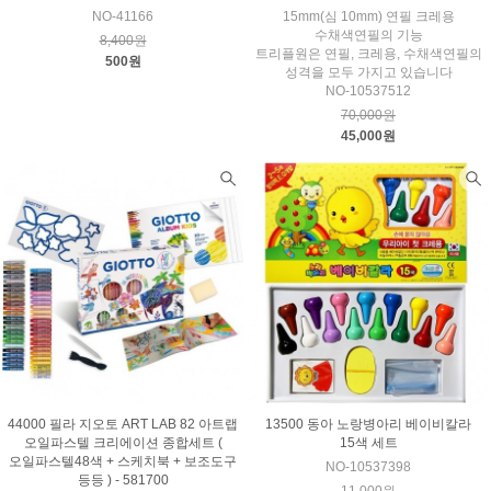
NO-41166
15mm(심 10mm) 연필 크레용
수채색연필의 기능
8,400원
트리플원은 연필, 크레용, 수채색연필의
500원
성격을 모두 가지고 있습니다
NO-10537512
70,000원
45,000원
44000 필라 지오토 ART LAB 82 아트랩
13500 동아 노랑병아리 베이비칼라
오일파스텔 크리에이션 종합세트 (
15색 세트
오일파스텔48색 + 스케치북 + 보조도구
NO-10537398
등등 ) - 581700