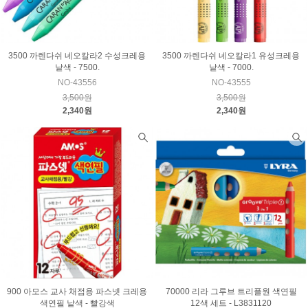
3500 까렌다쉬 네오칼라2 수성크레용
3500 까렌다쉬 네오칼라1 유성크레용
낱색 - 7500.
낱색 - 7000.
NO-43556
NO-43555
3,500원
3,500원
2,340원
2,340원
900 아모스 교사 채점용 파스넷 크레용
70000 리라 그루브 트리플원 색연필
색연필 낱색 - 빨강색
12색 세트 - L3831120