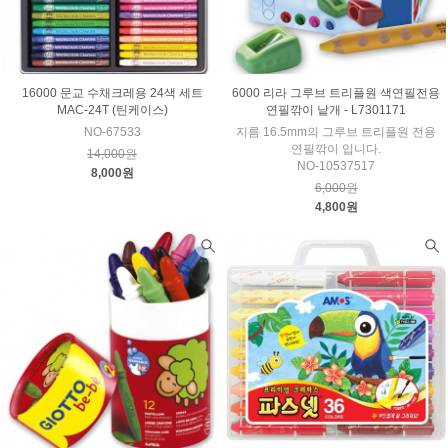
16000 문교 수채크레용 24색 세트
6000 리라 그루브 트리플원 색연필전용
MAC-24T (틴케이스)
연필깎이 낱개 - L7301171
NO-67533
지름 16.5mm의 그루브 트리플원 전용
연필깎이 입니다.
14,000원
NO-10537517
8,000원
6,000원
4,800원