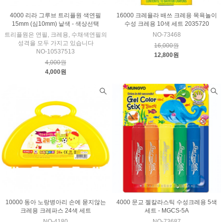
4000 리라 그루브 트리플원 색연필
16000 크레욜라 배쓰 크레용 목욕놀이
15mm (심10mm) 낱색 - 색상선택
수성 크레용 10색 세트 2035720
트리플원은 연필, 크레용, 수채색연필의
NO-73468
성격을 모두 가지고 있습니다
16,000원
NO-10537513
12,800원
4,000원
4,000원
10000 동아 노랑병아리 손에 묻지않는
4000 문교 젤칼라스틱 수성크레용 5색
크레용 크레파스 24색 세트
세트 - MGCS-5A
NO-4180
NO-73687