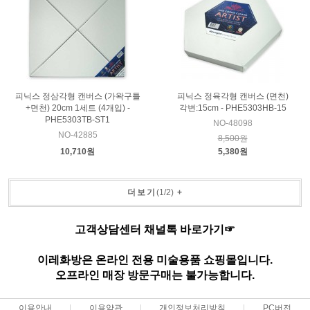
피닉스 정삼각형 캔버스 (가왁구틀
피닉스 정육각형 캔버스 (면천)
+면천) 20cm 1세트 (4개입) -
각변:15cm - PHE5303HB-15
PHE5303TB-ST1
NO-48098
NO-42885
8,500원
10,710원
5,380원
더보기
(
1
/
2
)
+
고객상담센터 채널톡 바로가기☞
이레화방은 온라인 전용 미술용품 쇼핑몰입니다.
오프라인 매장 방문구매는 불가능합니다.
이용안내
이용약관
개인정보처리방침
PC버전