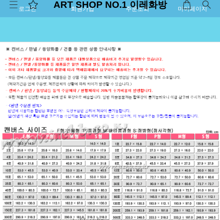
ART SHOP NO.1 이레화방
로그인
회원가입
주문조회
마이페이지