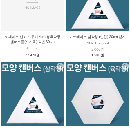
이레아트 캔버스 두께:4cm 정육각형
아트메이트 삼각형 (면천) 20cm 낱개
캔버스틀(스기목) 각변:30cm
NO-11398799
NO-9671
2,000원
22,470원
1,500원