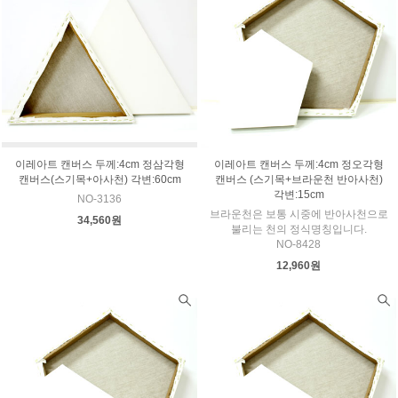
이레아트 캔버스 두께:4cm 정삼각형
이레아트 캔버스 두께:4cm 정오각형
캔버스(스기목+아사천) 각변:60cm
캔버스 (스기목+브라운천 반아사천)
각변:15cm
NO-3136
브라운천은 보통 시중에 반아사천으로
34,560원
불리는 천의 정식명칭입니다.
NO-8428
12,960원