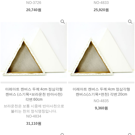
NO-3726
NO-4833
20,740원
25,920원
이레아트 캔버스 두께:4cm 정삼각형
이레아트 캔버스 두께:4cm 정삼각형
캔버스 (스기목+브라운천 반아사천)
캔버스(스기목+면천) 각변:20cm
각변:60cm
NO-4835
브라운천은 보통 시중에 반아사천으로
9,360원
불리는 천의 정식명칭입니다.
NO-4834
31,110원