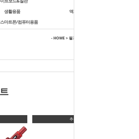
화이트보드&칠판
문구용품
생활용품
액자/사진첩/앨범
/스마트폰/컴퓨터용품
개인결제
- HOME
>
필기구용품
>
썩유케이 suck U.K
스트
추천상품 04