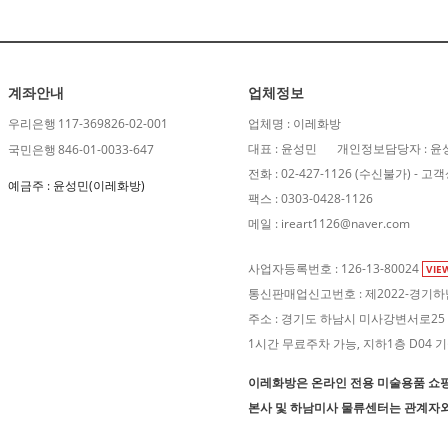
계좌안내
업체정보
우리은행
117-369826-02-001
업체명 : 이레화방
대표 : 윤성민
개인정보담당자 : 윤
국민은행
846-01-0033-647
전화 : 02-427-1126 (수신불가) 
예금주 : 윤성민(이레화방)
팩스 : 0303-0428-1126
메일 : ireart1126@naver.com
사업자등록번호 : 126-13-80024
VIE
통신판매업신고번호 : 제2022-경기하남
주소 : 경기도 하남시 미사강변서로25 F
1시간 무료주차 가능, 지하1층 D04
이레화방은 온라인 전용 미술용품 쇼
본사 및 하남미사 물류센터는 관계자