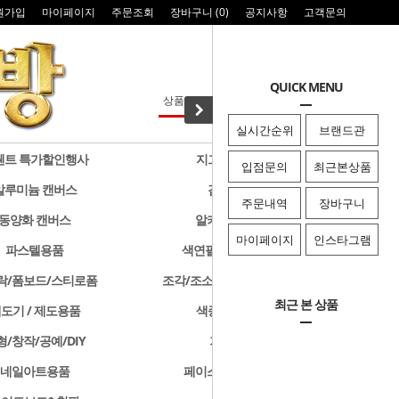
원가입
마이페이지
주문조회
장바구니 (
0
)
공지사항
고객문의
QUICK MENU
실시간순위
브랜드관
웬트 특가할인행사
지그 특가할인행사
입점문의
최근본상품
알루미늄 캔버스
검정색 캔버스
주문내역
장바구니
동양화 캔버스
알키드물감 및 용품
마이페이지
인스타그램
파스텔용품
색연필/연필/드로잉용품
락/폼보드/스티로폼
조각/조소용품/클레이/판화용품
최근 본 상품
도기 / 제도용품
색종이 & 종이접기
형/창작/공예/DIY
기타화방용품
네일아트용품
페이스페인팅/미용용품