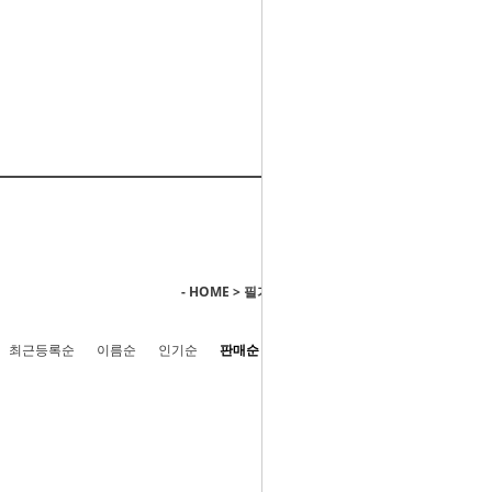
- HOME
>
필기구용품
>
썩유케이 suck U.K
최근등록순
이름순
인기순
판매순
높은가격순
낮은가격순