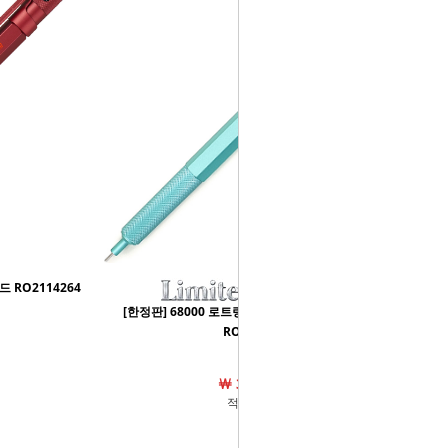
드 RO2114264
[한정판] 68000 로트링 600 고급샤프 0.5mm 민트
RO2159704
￦ 33,920원
적립금 0원