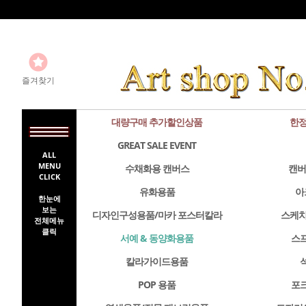
즐겨찾기
대량구매 추가할인상품
한정
GREAT SALE EVENT
ALL
MENU
수채화용 캔버스
캔버
CLICK
유화용품
아
한눈에
보는
디자인구성용품/마카 포스터칼라
스케치
전체메뉴
클릭
서예 & 동양화용품
스
칼라가이드용품
POP 용품
포