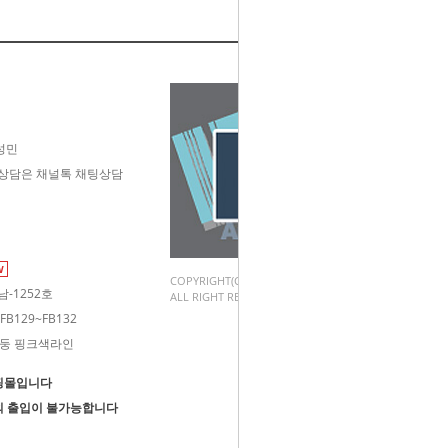
성민
- 고객상담은 채널톡 채팅상담
W
COPYRIGHT(C).2003~2024 이레화방
-1252호
ALL RIGHT RESERVED.
B129~FB132
 기둥 핑크색라인
핑몰입니다
외 출입이 불가능합니다