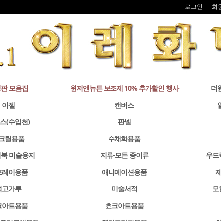
로그인
회
판 모음집
윈저앤뉴튼 보조제 10% 추가할인 행사
더
이젤
캔버스
스(수입천)
판넬
크릴용품
수채화용품
북 미술용지
지류-모든 종이류
우드
프레이용품
애니메이션용품
제
석고가루
미술서적
모
크아트용품
쵸크아트용품