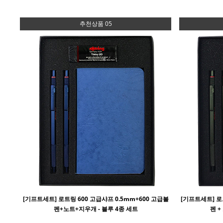
추천상품 05
[기프트세트] 로트링 600 고급샤프 0.5mm+600 고급볼
[기프트세트] 로트
펜+노트+지우개 - 블루 4종 세트
펜 +