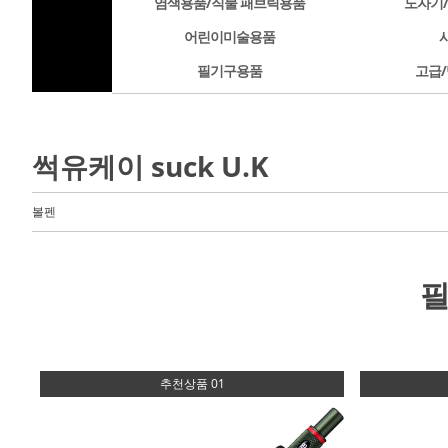
염색용품/직물 패브릭용품
도자기
어린이미술용품
필기구용품
고급/
썩유케이 suck U.K
볼펜
추천상품 01