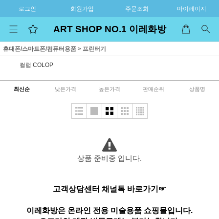
로그인
회원가입
주문조회
마이페이지
ART SHOP NO.1 이레화방
휴대폰/스마트폰/컴퓨터용품
>
프린터기
컬럽 COLOP
최신순
낮은가격
높은가격
판매순위
상품명
상품 준비중 입니다.
고객상담센터 채널톡 바로가기☞
이레화방은 온라인 전용 미술용품 쇼핑몰입니다.