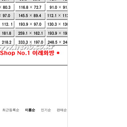
- HOME
>
동양화 캔버스
최근등록순
이름순
인기순
판매순
높은가격순
낮은가격순