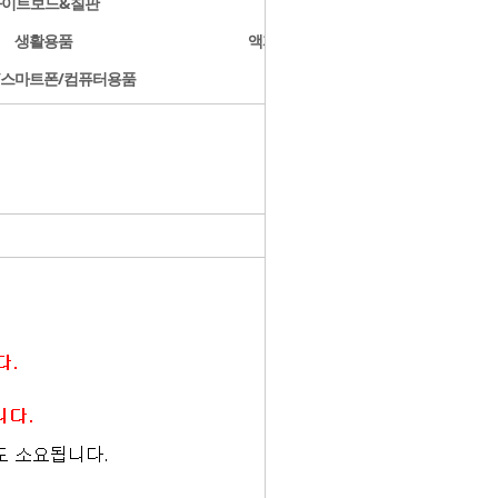
화이트보드&칠판
문구용품
생활용품
액자/사진첩/앨범
/스마트폰/컴퓨터용품
개인결제
- HOME
>
동양화 캔버스