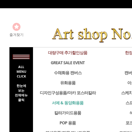
즐겨찾기
대량구매 추가할인상품
한정
GREAT SALE EVENT
ALL
MENU
수채화용 캔버스
캔버
CLICK
유화용품
아
한눈에
보는
디자인구성용품/마카 포스터칼라
스케치
전체메뉴
클릭
서예 & 동양화용품
스
칼라가이드용품
POP 용품
포