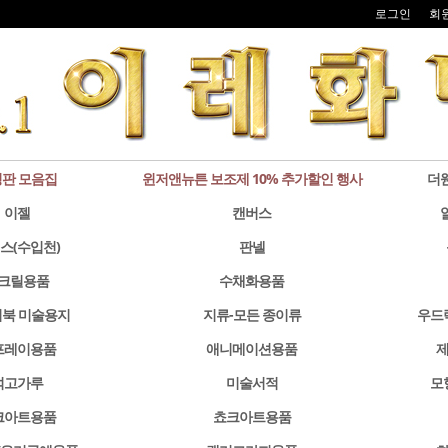
로그인
회
판 모음집
윈저앤뉴튼 보조제 10% 추가할인 행사
더
이젤
캔버스
스(수입천)
판넬
크릴용품
수채화용품
북 미술용지
지류-모든 종이류
우드
프레이용품
애니메이션용품
제
석고가루
미술서적
모
크아트용품
쵸크아트용품