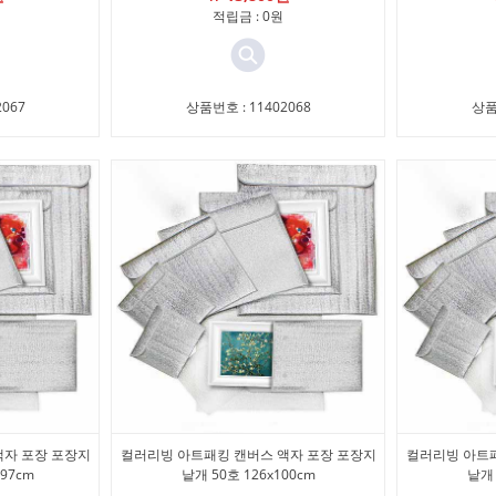
적립금 : 0원
067
상품번호 : 11402068
상품
액자 포장 포장지
컬러리빙 아트패킹 캔버스 액자 포장 포장지
컬러리빙 아트패
x97cm
낱개 50호 126x100cm
낱개 