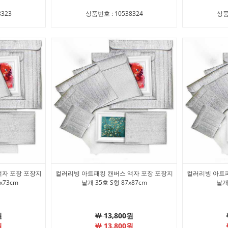
323
상품번호 : 10538324
상품
액자 포장 포장지
컬러리빙 아트패킹 캔버스 액자 포장 포장지
컬러리빙 아트패
x73cm
낱개 35호 S형 87x87cm
낱개 
원
￦ 13,800원
원
￦ 13,800원