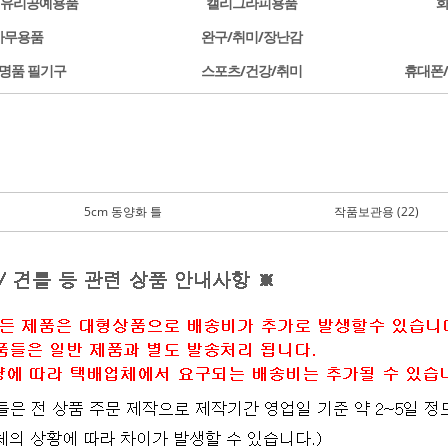
/유리공예용품
캘리그라피용품
사무용품
완구/취미/장난감
명품 필기구
스포츠/건강/취미
휴대폰
5cm 동양화 틀
작품보관용 (22)