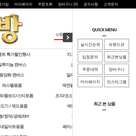
원가입
마이페이지
주문조회
장바구니 (
0
)
공지사항
고객문의
QUICK MENU
실시간순위
브랜드관
웬트 특가할인행사
지그 특가할인행사
입점문의
최근본상품
알루미늄 캔버스
검정색 캔버스
주문내역
장바구니
동양화 캔버스
알키드물감 및 용품
마이페이지
인스타그램
파스텔용품
색연필/연필/드로잉용품
락/폼보드/스티로폼
조각/조소용품/클레이/판화용품
최근 본 상품
도기 / 제도용품
색종이 & 종이접기
형/창작/공예/DIY
기타화방용품
네일아트용품
페이스페인팅/미용용품