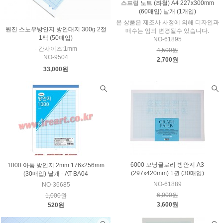
스프링 노트 (좌철) A4 227x300mm
(60매입) 낱개 (1개입)
본 상품은 제조사 사정에 의해 디자인과
원진 스노우방안지 방안대지 300g 2절
매수는 임의 변경될수 있습니다.
1팩 (50매입)
NO-61895
- 칸사이즈:1mm
4,500원
NO-9504
2,700원
33,000원
6000 모닝글로리 방안지 A3
1000 아톰 방안지 2mm 176x256mm
(297x420mm) 1권 (30매입)
(30매입) 낱개 - AT-BA04
NO-61889
NO-36685
6,000원
1,000원
3,600원
520원