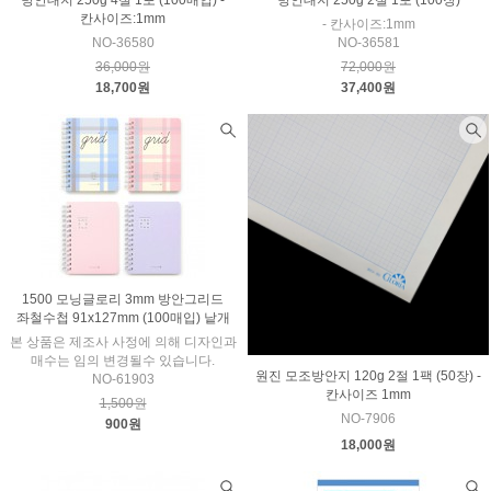
방안대지 250g 4절 1포 (100매입) -
방안대지 250g 2절 1포 (100장)
칸사이즈:1mm
- 칸사이즈:1mm
NO-36580
NO-36581
36,000원
72,000원
18,700원
37,400원
1500 모닝글로리 3mm 방안그리드
좌철수첩 91x127mm (100매입) 낱개
본 상품은 제조사 사정에 의해 디자인과
매수는 임의 변경될수 있습니다.
원진 모조방안지 120g 2절 1팩 (50장) -
NO-61903
칸사이즈 1mm
1,500원
NO-7906
900원
18,000원