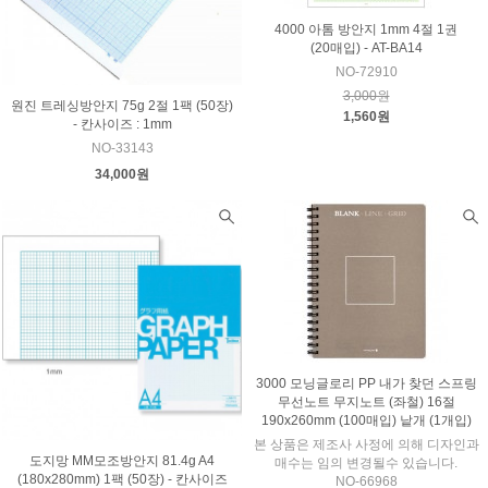
4000 아톰 방안지 1mm 4절 1권
(20매입) - AT-BA14
NO-72910
3,000원
원진 트레싱방안지 75g 2절 1팩 (50장)
1,560원
- 칸사이즈 : 1mm
NO-33143
34,000원
3000 모닝글로리 PP 내가 찾던 스프링
무선노트 무지노트 (좌철) 16절
190x260mm (100매입) 낱개 (1개입)
본 상품은 제조사 사정에 의해 디자인과
도지망 MM모조방안지 81.4g A4
매수는 임의 변경될수 있습니다.
(180x280mm) 1팩 (50장) - 칸사이즈
NO-66968