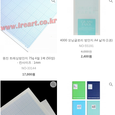
4000 모닝글로리 방안지 A4 낱개 (1권)
NO-55191
4,000원
2,400원
원진 트레싱방안지 75g 4절 1팩 (50장)
- 칸사이즈 : 1mm
NO-33144
17,000원