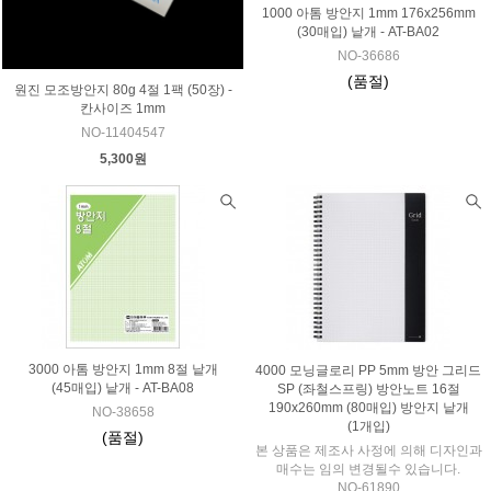
1000 아톰 방안지 1mm 176x256mm
(30매입) 낱개 - AT-BA02
NO-36686
(품절)
원진 모조방안지 80g 4절 1팩 (50장) -
칸사이즈 1mm
NO-11404547
5,300원
3000 아톰 방안지 1mm 8절 낱개
4000 모닝글로리 PP 5mm 방안 그리드
(45매입) 낱개 - AT-BA08
SP (좌철스프링) 방안노트 16절
190x260mm (80매입) 방안지 낱개
NO-38658
(1개입)
(품절)
본 상품은 제조사 사정에 의해 디자인과
매수는 임의 변경될수 있습니다.
NO-61890