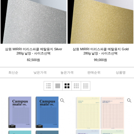
삼원 MIRRI 미리스파클 메탈용지 Silver
삼원 MIRRI 미리스파클 메탈용지 Gold
280g 낱장 - 사이즈선택
280g 낱장 - 사이즈선택
82,500원
99,000원
최신순
낮은가격
높은가격
판매순위
상품명