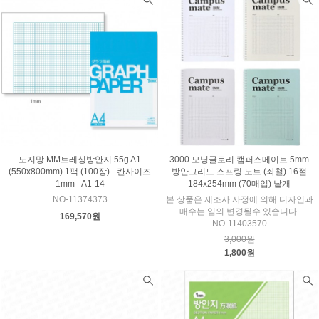
도지망 MM트레싱방안지 55g A1
3000 모닝글로리 캠퍼스메이트 5mm
(550x800mm) 1팩 (100장) - 칸사이즈
방안그리드 스프링 노트 (좌철) 16절
1mm - A1-14
184x254mm (70매입) 낱개
NO-11374373
본 상품은 제조사 사정에 의해 디자인과
매수는 임의 변경될수 있습니다.
169,570원
NO-11403570
3,000원
1,800원