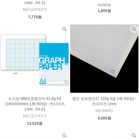
1mm - A4-11
3,000원
NO-11374372
1,800원
7,770원
도지망 MM모조방안지 81.4g A3
원진 모조방안지 120g 4절 1팩 (50장) -
(280x400mm) 1팩 (50장) - 칸사이즈
칸사이즈 1mm
1mm - A3-01
NO-69001
NO-11374371
9,000원
13,520원