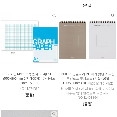
(품절)
도지망 MM모조방안지 81.4g A1
3000 모닝글로리 PP 내가 찾던 스프링
(550x800mm) 1팩 (100장) - 칸사이즈
무선노트 무지노트 (상철) 16절
1mm - A1-11
190x260mm (100매입) 낱개 (1개입)
NO-11374369
본 상품은 제조사 사정에 의해 디자인과
매수는 임의 변경될수 있습니다.
(품절)
NO-11403364
(품절)