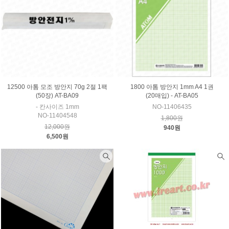
12500 아톰 모조 방안지 70g 2절 1팩
1800 아톰 방안지 1mm A4 1권
(50장) AT-BA09
(20매입) - AT-BA05
- 칸사이즈 1mm
NO-11406435
NO-11404548
1,800원
12,000원
940원
6,500원