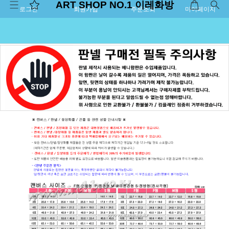
ART SHOP NO.1 이레화방
로그인
회원가입
주문조회
마이페이지