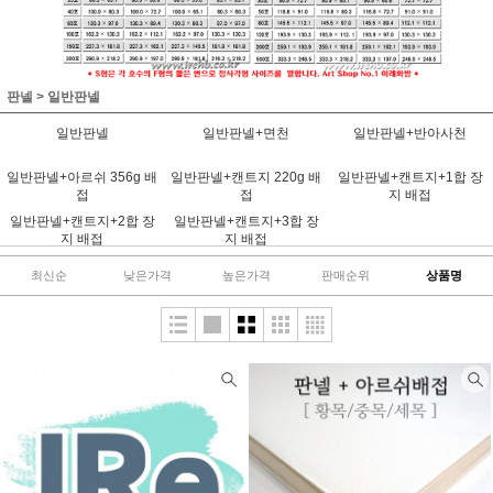
판넬
>
일반판넬
일반판넬
일반판넬+면천
일반판넬+반아사천
일반판넬+아르쉬 356g 배
일반판넬+캔트지 220g 배
일반판넬+캔트지+1합 장
접
접
지 배접
일반판넬+캔트지+2합 장
일반판넬+캔트지+3합 장
지 배접
지 배접
최신순
낮은가격
높은가격
판매순위
상품명