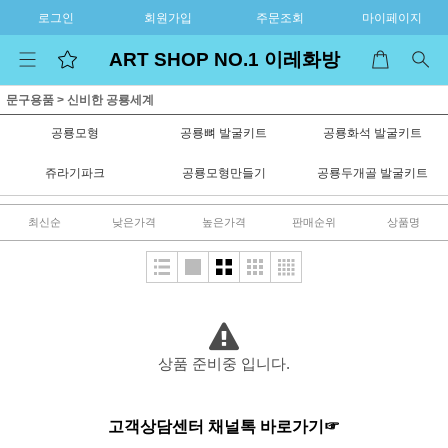
로그인
회원가입
주문조회
마이페이지
ART SHOP NO.1 이레화방
문구용품
>
신비한 공룡세계
공룡모형
공룡뼈 발굴키트
공룡화석 발굴키트
쥬라기파크
공룡모형만들기
공룡두개골 발굴키트
최신순
낮은가격
높은가격
판매순위
상품명
상품 준비중 입니다.
고객상담센터 채널톡 바로가기☞