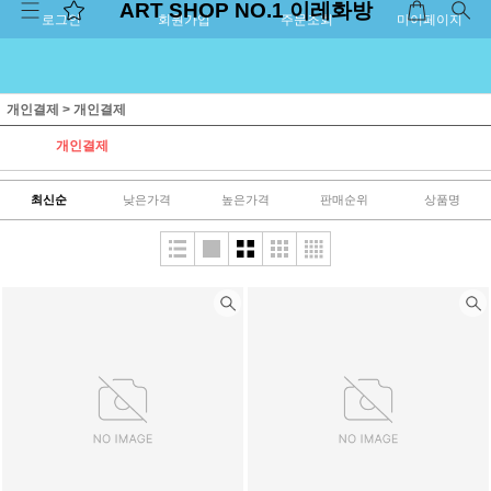
ART SHOP NO.1 이레화방
로그인
회원가입
주문조회
마이페이지
개인결제
>
개인결제
개인결제
최신순
낮은가격
높은가격
판매순위
상품명