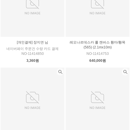
[개인결제] 장지연 님
레오나르데스카 롤 캔버스 황마/황목
(565) (2.1mx10m)
네이버페이 주문건 수량 카드 결제
NO-11414850
NO-11414753
3,360원
640,000원